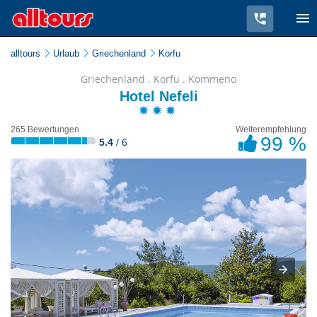
alltours
Urlaub
Griechenland
Korfu
Griechenland . Korfu . Kommeno
Hotel Nefeli
265 Bewertungen
Weiterempfehlung
99 %
5.4
/ 6