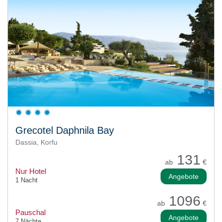
Grecotel Daphnila Bay
Dassia, Korfu
131
ab
€
Nur Hotel
Angebote
1 Nacht
1096
ab
€
Pauschal
Angebote
7 Nächte