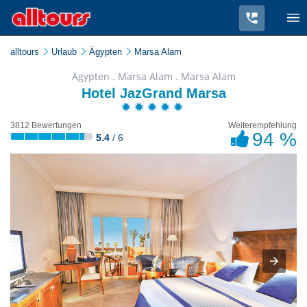
alltours
Urlaub
Ägypten
Marsa Alam
Ägypten . Marsa Alam . Marsa Alam
Hotel JazGrand Marsa
3812 Bewertungen
Weiterempfehlung
94 %
5.4
/ 6