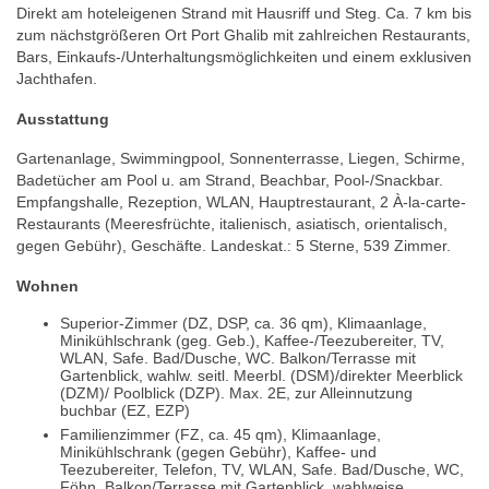
Direkt am hoteleigenen Strand mit Hausriff und Steg. Ca. 7 km bis
zum nächstgrößeren Ort Port Ghalib mit zahlreichen Restaurants,
Bars, Einkaufs-/Unterhaltungsmöglichkeiten und einem exklusiven
Jachthafen.
Ausstattung
Gartenanlage, Swimmingpool, Sonnenterrasse, Liegen, Schirme,
Badetücher am Pool u. am Strand, Beachbar, Pool-/Snackbar.
Empfangshalle, Rezeption, WLAN, Hauptrestaurant, 2 À-la-carte-
Restaurants (Meeresfrüchte, italienisch, asiatisch, orientalisch,
gegen Gebühr), Geschäfte. Landeskat.: 5 Sterne, 539 Zimmer.
Wohnen
Superior-Zimmer (DZ, DSP, ca. 36 qm), Klimaanlage,
Minikühlschrank (geg. Geb.), Kaffee-/Teezubereiter, TV,
WLAN, Safe. Bad/Dusche, WC. Balkon/Terrasse mit
Gartenblick, wahlw. seitl. Meerbl. (DSM)/direkter Meerblick
(DZM)/ Poolblick (DZP). Max. 2E, zur Alleinnutzung
buchbar (EZ, EZP)
Familienzimmer (FZ, ca. 45 qm), Klimaanlage,
Minikühlschrank (gegen Gebühr), Kaffee- und
Teezubereiter, Telefon, TV, WLAN, Safe. Bad/Dusche, WC,
Föhn. Balkon/Terrasse mit Gartenblick, wahlweise