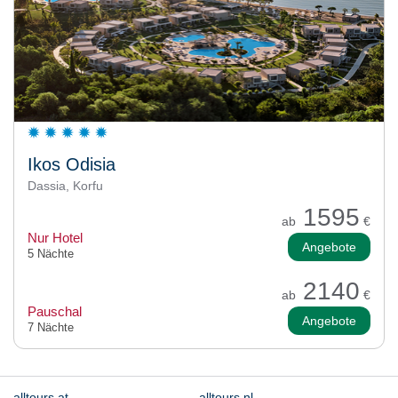
Ikos Odisia
Dassia, Korfu
1595
ab
€
Nur Hotel
Angebote
5 Nächte
2140
ab
€
Pauschal
Angebote
7 Nächte
alltours.at
alltours.nl