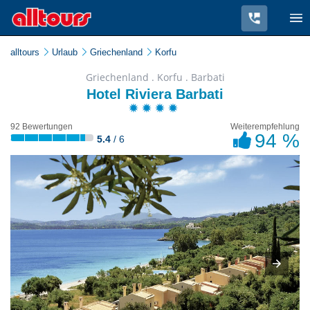
alltours
Urlaub
Griechenland
Korfu
Griechenland . Korfu . Barbati
Hotel Riviera Barbati
92 Bewertungen
Weiterempfehlung
94 %
5.4
/ 6