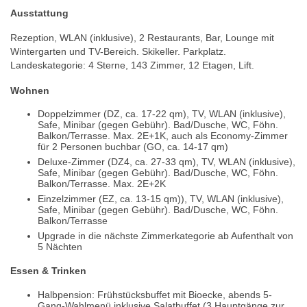
Ausstattung
Rezeption, WLAN (inklusive), 2 Restaurants, Bar, Lounge mit
Wintergarten und TV-Bereich. Skikeller. Parkplatz.
Landeskategorie: 4 Sterne, 143 Zimmer, 12 Etagen, Lift.
Wohnen
Doppelzimmer (DZ, ca. 17-22 qm), TV, WLAN (inklusive),
Safe, Minibar (gegen Gebühr). Bad/Dusche, WC, Föhn.
Balkon/Terrasse. Max. 2E+1K, auch als Economy-Zimmer
für 2 Personen buchbar (GO, ca. 14-17 qm)
Deluxe-Zimmer (DZ4, ca. 27-33 qm), TV, WLAN (inklusive),
Safe, Minibar (gegen Gebühr). Bad/Dusche, WC, Föhn.
Balkon/Terrasse. Max. 2E+2K
Einzelzimmer (EZ, ca. 13-15 qm)), TV, WLAN (inklusive),
Safe, Minibar (gegen Gebühr). Bad/Dusche, WC, Föhn.
Balkon/Terrasse
Upgrade in die nächste Zimmerkategorie ab Aufenthalt von
5 Nächten
Essen & Trinken
Halbpension: Frühstücksbuffet mit Bioecke, abends 5-
Gang-Wahlmenü inklusive Salatbuffet (3 Hauptgänge zur