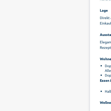
Lage
Direkt
Einkau
Aussta
Elegant
Rezepti
Wohne
Dop
All
Dop
Essen 
Hal
Wellne