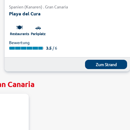
Spanien (Kanaren) . Gran Canaria
Playa del Cura
🍽️
🚗
Restaurants
Parkplatz
Bewertung
3.5
/ 6
Zum Strand
an Canaria