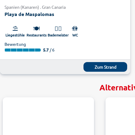
Spanien (Kanaren) . Gran Canaria
Playa de Maspalomas
⛱️
🍽️
🏊‍♂️
🚻
Liegestühle
Restaurants
Bademeister
WC
Bewertung
5.7
/ 6
Zum Strand
Alternati