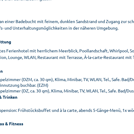
 an einer Badebucht mit feinem, dunklen Sandstrand und Zugang zur schö
fs- und Unterhaltungsmöglichkeiten in der näheren Umgebung.
ttung
es Ferienhotel mit herrlichem Meerblick, Poollandschaft, Whirlpool, So
on, Lounge, WLAN, Restaurant mit Terrasse, À-la-carte-Restaurant mit Terr
n
pelzimmer (DZM, ca. 30 qm), Klima, Minibar, TV, WLAN, Tel., Safe. Bad/D
einnutzung buchbar. (EZM)
pelzimmer (DZ, ca. 30 qm), Klima, Minibar, TV, WLAN, Tel., Safe. Bad/Du
& Trinken
bpension: Frühstücksbuffet und à la carte, abends 5-Gänge-Menü, 1x w
ss & Fitness