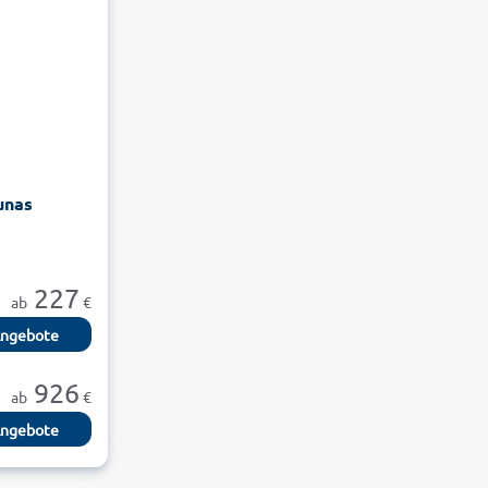
unas
227
ab
€
ngebote
926
ab
€
ngebote