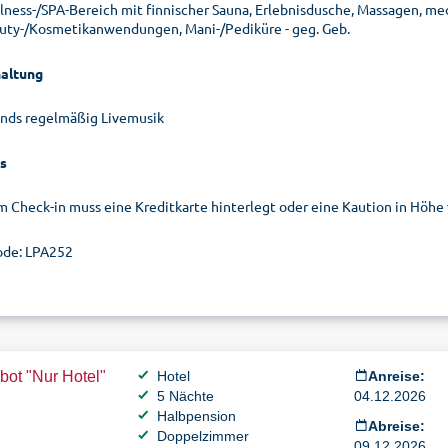
lness-/SPA-Bereich mit finnischer Sauna, Erlebnisdusche, Massagen, m
uty-/Kosmetikanwendungen, Mani-/Pediküre - geg. Geb.
altung
nds regelmäßig Livemusik
s
m Check-in muss eine Kreditkarte hinterlegt oder eine Kaution in Höhe
de: LPA252
ot "Nur Hotel"
Hotel
Anreise:
5 Nächte
04.12.2026
Halbpension
Abreise:
Doppelzimmer
09.12.2026