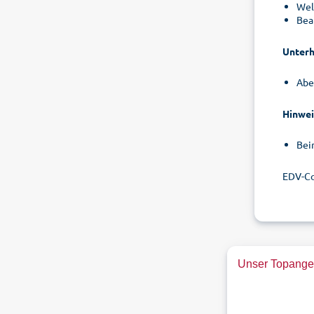
Wel
Bea
Unterh
Abe
Hinwei
Bei
EDV-Co
Unser Topangeb