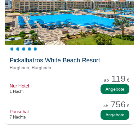
Pickalbatros White Beach Resort
Hurghada, Hurghada
119
ab
€
Nur Hotel
Angebote
1 Nacht
756
ab
€
Pauschal
Angebote
7 Nächte