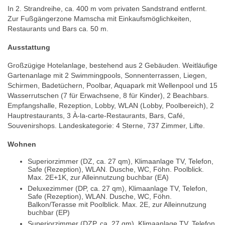
In 2. Strandreihe, ca. 400 m vom privaten Sandstrand entfernt.
Zur Fußgängerzone Mamscha mit Einkaufsmöglichkeiten,
Restaurants und Bars ca. 50 m.
Ausstattung
Großzügige Hotelanlage, bestehend aus 2 Gebäuden. Weitläufige
Gartenanlage mit 2 Swimmingpools, Sonnenterrassen, Liegen,
Schirmen, Badetüchern, Poolbar, Aquapark mit Wellenpool und 15
Wasserrutschen (7 für Erwachsene, 8 für Kinder), 2 Beachbars.
Empfangshalle, Rezeption, Lobby, WLAN (Lobby, Poolbereich), 2
Hauptrestaurants, 3 À-la-carte-Restaurants, Bars, Café,
Souvenirshops. Landeskategorie: 4 Sterne, 737 Zimmer, Lifte.
Wohnen
Superiorzimmer (DZ, ca. 27 qm), Klimaanlage TV, Telefon,
Safe (Rezeption), WLAN. Dusche, WC, Föhn. Poolblick.
Max. 2E+1K, zur Alleinnutzung buchbar (EA)
Deluxezimmer (DP, ca. 27 qm), Klimaanlage TV, Telefon,
Safe (Rezeption), WLAN. Dusche, WC, Föhn.
Balkon/Terasse mit Poolblick. Max. 2E, zur Alleinnutzung
buchbar (EP)
Superiorzimmer (DZP, ca. 27 qm), Klimaanlage TV, Telefon,