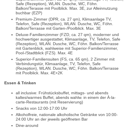
Safe (Rezeption), WLAN. Dusche, WC, Föhn.
Balkon/Terasse mit Poolblick. Max. 3E, zur Alleinnutzung
buchbar (EZP)
Premium-Zimmer (DPR, ca. 27 qm), Klimaanlage TV,
Telefon, Safe (Rezeption), WLAN. Dusche, WC, Föhn.
Balkon/Terrasse mit Garten-/Poolblick. Max. 3E
Deluxe-Familienzimmer (FZD, ca. 27 qm), moderner und
hochwertiger ausgestattet, Klimaanlage, TV, Telefon, Safe
(Rezeption), WLAN. Dusche, WC, Föhn. Balkon/Terrasse
mit Gartenblick, wahlweise mit Superior-Familienzimmer,
Pool-/Stadtblick (FZS). Max. 4E
Superior-Familiensuiten (FS, ca. 65 qm), 2 Zimmer mit
Verbindungstür, Klimaanlage, TV, Telefon, Safe
(Rezeption), WLAN. Dusche, WC, Föhn. Balkon/Terrasse
mit Poolblick. Max. 4E+2K
Essen & Trinken
all inclusive: Frühstücksbuffet, mittags- und abends
kaltes/warmes Buffet, abends wahlw. in einem der À-la-
carte-Restaurants (mit Reservierung)
Snacks von 12:00-17:00 Uhr
Alkoholfreie, nationale alkoholische Getränke von 10:00-
24:00 Uhr an der jeweils geöffneten Bar
Dine-around