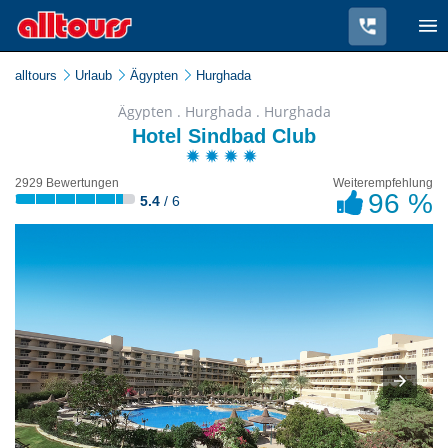
alltours
Urlaub
Ägypten
Hurghada
Ägypten . Hurghada . Hurghada
Hotel Sindbad Club
2929 Bewertungen
Weiterempfehlung
96 %
5.4
/ 6