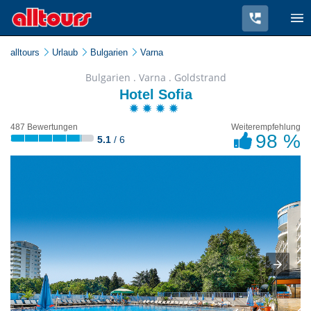
alltours
Urlaub
Bulgarien
Varna
Bulgarien . Varna . Goldstrand
Hotel Sofia
487 Bewertungen
Weiterempfehlung
98 %
5.1
/ 6