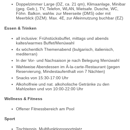
Doppelzimmer Large (DZ, ca. 21 qm), Klimaanlage, Minibar
(geg. Geb.), TV, Telefon, WLAN, Mietsafe. Dusche, WC,
Föhn. Balkon, wahlw. zur Meerseite (DMS) oder mit
Meerblick (DZM). Max. 4E, zur Alleinnutzung buchbar (EZ)
Essen & Trinken
all inclusive: Frühstücksbuffet, mittags und abends
kaltes/warmes Buffet/Menüwahl
4x wöchentlich Themenabend (bulgarisch, italienisch,
mediterran)
In der Vor- und Nachsaison je nach Belegung Menüwahl
Wahlweise Abendessen im À-la-carte-Restaurant (gegen
Reservierung, Mindestaufenthalt von 7 Nächten)
Snacks von 15:30-17:00 Uhr
Alkoholfreie und nat. alkoholische Getränke zu den
Mahlzeiten und von 10:00-22:00 Uhr
Wellness & Fitness
Offener Fitnessbereich am Pool
Sport
Tischtennis, Multifunktionssportplatz