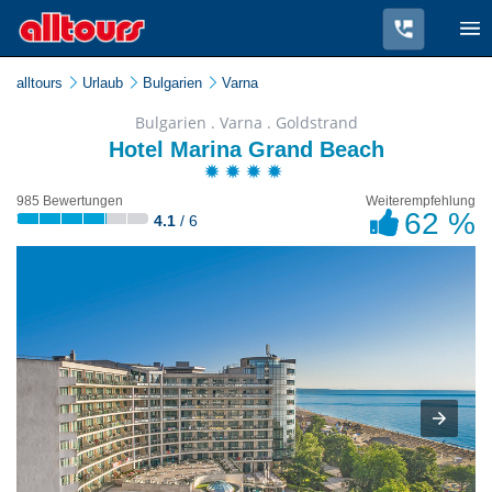
alltours
Urlaub
Bulgarien
Varna
Bulgarien . Varna . Goldstrand
Hotel Marina Grand Beach
985 Bewertungen
Weiterempfehlung
62 %
4.1
/ 6