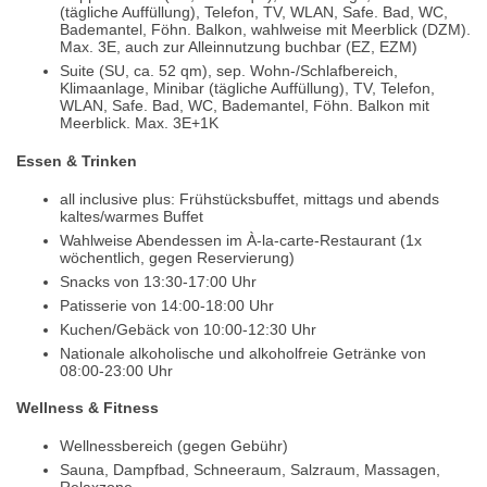
(tägliche Auffüllung), Telefon, TV, WLAN, Safe. Bad, WC,
Bademantel, Föhn. Balkon, wahlweise mit Meerblick (DZM).
Max. 3E, auch zur Alleinnutzung buchbar (EZ, EZM)
Suite (SU, ca. 52 qm), sep. Wohn-/Schlafbereich,
Klimaanlage, Minibar (tägliche Auffüllung), TV, Telefon,
WLAN, Safe. Bad, WC, Bademantel, Föhn. Balkon mit
Meerblick. Max. 3E+1K
Essen & Trinken
all inclusive plus: Frühstücksbuffet, mittags und abends
kaltes/warmes Buffet
Wahlweise Abendessen im À-la-carte-Restaurant (1x
wöchentlich, gegen Reservierung)
Snacks von 13:30-17:00 Uhr
Patisserie von 14:00-18:00 Uhr
Kuchen/Gebäck von 10:00-12:30 Uhr
Nationale alkoholische und alkoholfreie Getränke von
08:00-23:00 Uhr
Wellness & Fitness
Wellnessbereich (gegen Gebühr)
Sauna, Dampfbad, Schneeraum, Salzraum, Massagen,
Relaxzone