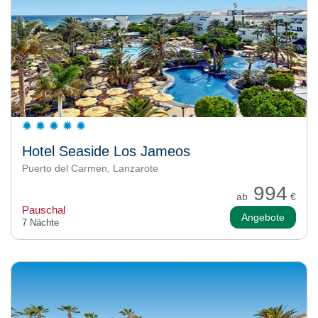
Hotel Seaside Los Jameos
Puerto del Carmen, Lanzarote
994
ab
€
Pauschal
Angebote
7 Nächte