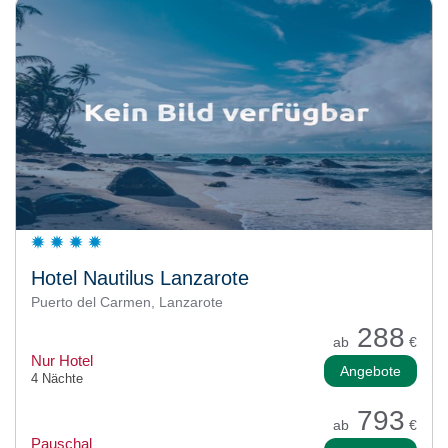
Hotel Nautilus Lanzarote
Puerto del Carmen, Lanzarote
288
ab
€
Nur Hotel
Angebote
4 Nächte
793
ab
€
Pauschal