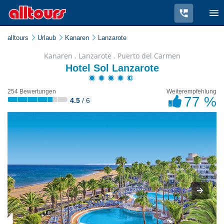
alltours
Urlaub
Kanaren
Lanzarote
Kanaren . Lanzarote . Puerto del Carmen
Hotel Sol Lanzarote
254 Bewertungen
Weiterempfehlung
77 %
4.5
/ 6