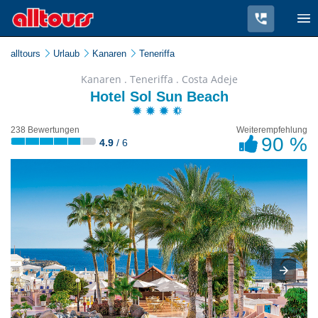
alltours
Urlaub
Kanaren
Teneriffa
Kanaren . Teneriffa . Costa Adeje
Hotel Sol Sun Beach
238 Bewertungen
Weiterempfehlung
90 %
4.9
/ 6