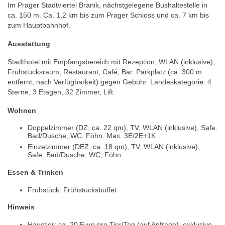
Im Prager Stadtviertel Branik, nächstgelegene Bushaltestelle in
ca. 150 m. Ca. 1,2 km bis zum Prager Schloss und ca. 7 km bis
zum Hauptbahnhof.
Ausstattung
Stadthotel mit Empfangsbereich mit Rezeption, WLAN (inklusive),
Frühstücksraum, Restaurant, Café, Bar. Parkplatz (ca. 300 m
entfernt, nach Verfügbarkeit) gegen Gebühr. Landeskategorie: 4
Sterne, 3 Etagen, 32 Zimmer, Lift.
Wohnen
Doppelzimmer (DZ, ca. 22 qm), TV, WLAN (inklusive), Safe.
Bad/Dusche, WC, Föhn. Max. 3E/2E+1K
Einzelzimmer (DEZ, ca. 18 qm), TV, WLAN (inklusive),
Safe. Bad/Dusche, WC, Föhn
Essen & Trinken
Frühstück: Frühstücksbuffet
Hinweis
Haustier: ca. 20 Euro pro Tier/Tag (auf Anfrage), exklusive