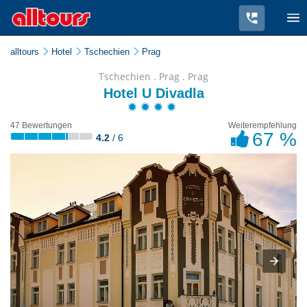
alltours
Hotel
Tschechien
Prag
Tschechien . Prag . Prag
Hotel U Divadla
47 Bewertungen
Weiterempfehlung
67 %
4.2
/ 6