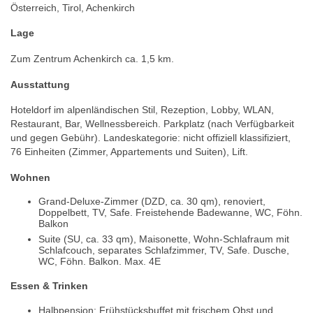
Österreich, Tirol, Achenkirch
Lage
Zum Zentrum Achenkirch ca. 1,5 km.
Ausstattung
Hoteldorf im alpenländischen Stil, Rezeption, Lobby, WLAN,
Restaurant, Bar, Wellnessbereich. Parkplatz (nach Verfügbarkeit
und gegen Gebühr). Landeskategorie: nicht offiziell klassifiziert,
76 Einheiten (Zimmer, Appartements und Suiten), Lift.
Wohnen
Grand-Deluxe-Zimmer (DZD, ca. 30 qm), renoviert,
Doppelbett, TV, Safe. Freistehende Badewanne, WC, Föhn.
Balkon
Suite (SU, ca. 33 qm), Maisonette, Wohn-Schlafraum mit
Schlafcouch, separates Schlafzimmer, TV, Safe. Dusche,
WC, Föhn. Balkon. Max. 4E
Essen & Trinken
Halbpension: Frühstücksbuffet mit frischem Obst und