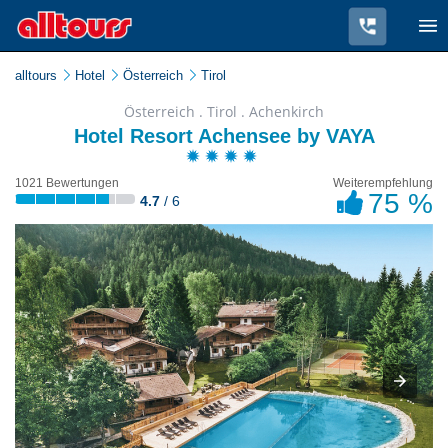
alltours
Hotel
Österreich
Tirol
Österreich . Tirol . Achenkirch
Hotel Resort Achensee by VAYA
1021 Bewertungen
Weiterempfehlung
75 %
4.7
/ 6