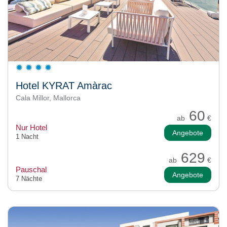
Hotel KYRAT Amàrac
Cala Millor, Mallorca
60
ab
€
Nur Hotel
Angebote
1 Nacht
629
ab
€
Pauschal
Angebote
7 Nächte