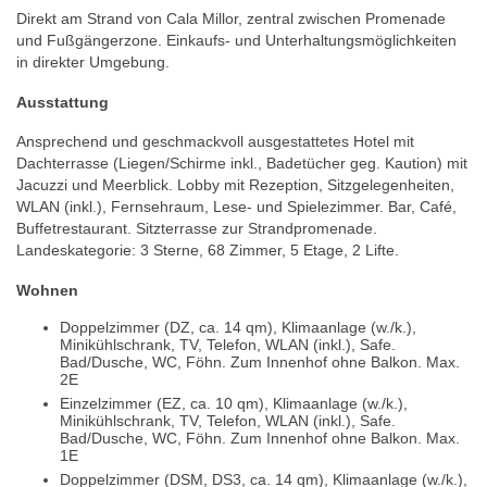
Direkt am Strand von Cala Millor, zentral zwischen Promenade
und Fußgängerzone. Einkaufs- und Unterhaltungsmöglichkeiten
in direkter Umgebung.
Ausstattung
Ansprechend und geschmackvoll ausgestattetes Hotel mit
Dachterrasse (Liegen/Schirme inkl., Badetücher geg. Kaution) mit
Jacuzzi und Meerblick. Lobby mit Rezeption, Sitzgelegenheiten,
WLAN (inkl.), Fernsehraum, Lese- und Spielezimmer. Bar, Café,
Buffetrestaurant. Sitzterrasse zur Strandpromenade.
Landeskategorie: 3 Sterne, 68 Zimmer, 5 Etage, 2 Lifte.
Wohnen
Doppelzimmer (DZ, ca. 14 qm), Klimaanlage (w./k.),
Minikühlschrank, TV, Telefon, WLAN (inkl.), Safe.
Bad/Dusche, WC, Föhn. Zum Innenhof ohne Balkon. Max.
2E
Einzelzimmer (EZ, ca. 10 qm), Klimaanlage (w./k.),
Minikühlschrank, TV, Telefon, WLAN (inkl.), Safe.
Bad/Dusche, WC, Föhn. Zum Innenhof ohne Balkon. Max.
1E
Doppelzimmer (DSM, DS3, ca. 14 qm), Klimaanlage (w./k.),