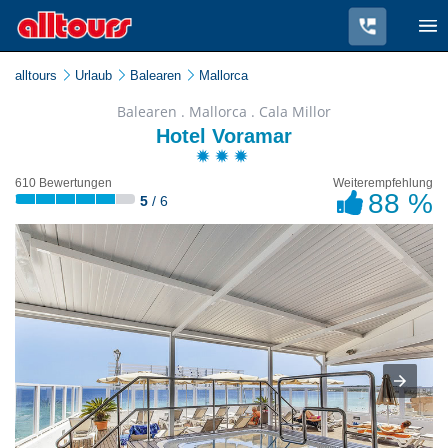
alltours
Urlaub
Balearen
Mallorca
Balearen . Mallorca . Cala Millor
Hotel Voramar
610 Bewertungen
Weiterempfehlung
88 %
5
/ 6