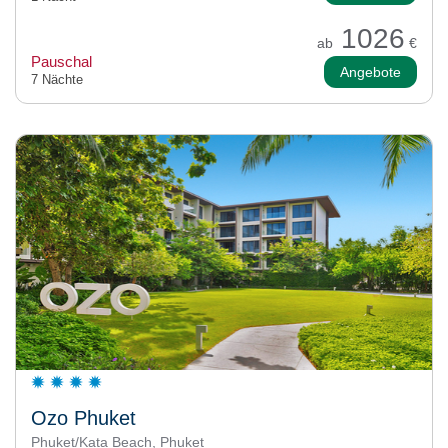
1026
ab
€
Pauschal
Angebote
7 Nächte
Ozo Phuket
Phuket/Kata Beach, Phuket