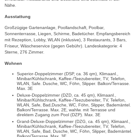
Nähe.
Ausstattung
Großzügige Gartenanlage, Poollandschaft, Poolbar,
Sonnenterrasse, Liegen, Schirme, Badetücher. Empfangsbereich
mit Rezeption, Lobby, WLAN (inklusive), 3 Restaurants, 3 Bars,
Friseur, Wäscheservice (gegen Gebühr). Landeskategorie: 4
Sterne, 276 Zimmer.
Wohnen
Superior-Doppelzimmer (DSP, ca. 36 qm), Klimaanl.,
Minibar/Kühlschrank, Kaffee-/Teezubereiter, TV, Telefon,
WLAN, Safe. Dusche, WC, Föhn, Slipper. Balkon/Terrasse.
Max. 3E
Deluxe-Doppelzimmer (DZD, ca. 45 qm), Klimaanl.,
Minibar/Kühlschrank, Kaffee-/Teezubereiter, TV, Telefon,
WLAN, Safe, Bad,Dusche, WC, Föhn, Slipper, Bademäntel.
Balkon/Terrasse. Max. 2E, wahlw. mit Terrasse und
direktem Zugang zum Pool (DZP). Max. 3E
Grand-Deluxe-Doppelzimmer (DZG, ca. 45 qm), Klimaanl.,
Minibar/Kühlschrank, Kaffee-/Teezubereiter, TV, Telefon,
WLAN, Safe, Bad, Dusche, WC, Föhn, Slipper, Bademäntel.
Balkon/Terrasse. Max. 3E