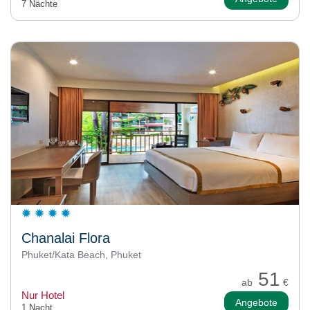
7 Nächte
Chanalai Flora
Phuket/Kata Beach, Phuket
51
ab
€
Nur Hotel
Angebote
1 Nacht