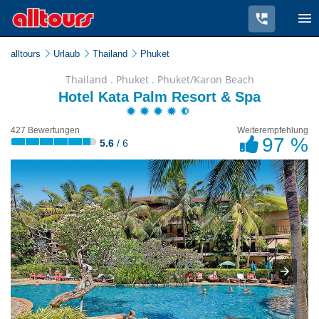
alltours
Urlaub
Thailand
Phuket
Thailand . Phuket . Phuket/Karon Beach
Hotel Kata Palm Resort & Spa
427 Bewertungen
Weiterempfehlung
97 %
5.6
/ 6