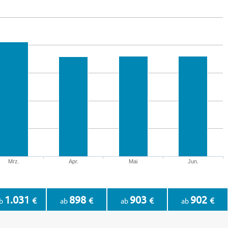
Mrz.
Apr.
Mai
Jun.
1.031
898
903
902
€
€
€
€
b
ab
ab
ab