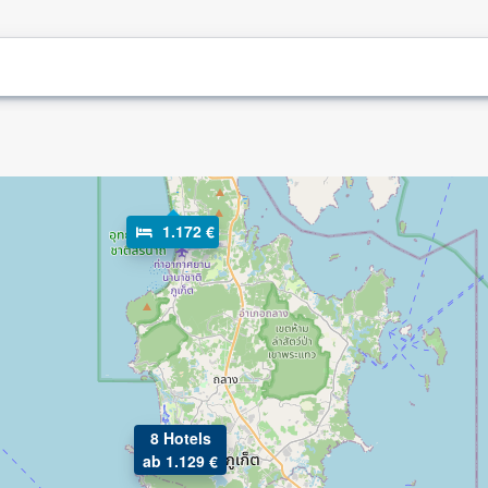
1.172 €
8 Hotels
ab 1.129 €