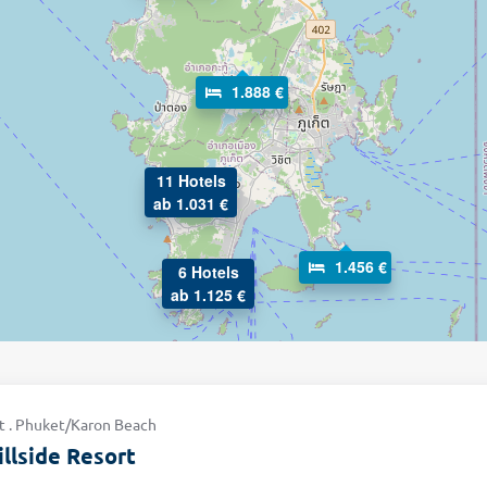
1.888 €
11 Hotels
ab 1.031 €
1.456 €
6 Hotels
ab 1.125 €
et . Phuket/Karon Beach
illside Resort