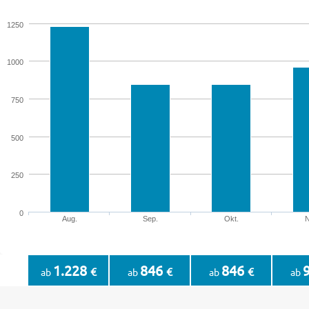
1250
1000
750
500
250
0
Aug.
Sep.
Okt.
N
1.228
846
846
€
€
€
ab
ab
ab
ab