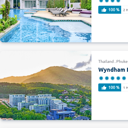
100 %
2 
Thailand . Phuke
Wyndham L
100 %
1 