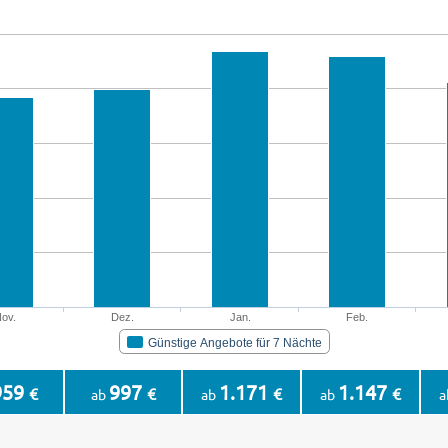
ov.
Dez.
Jan.
Feb.
Günstige Angebote für 7 Nächte
959
997
1.171
1.147
€
€
€
€
ab
ab
ab
a