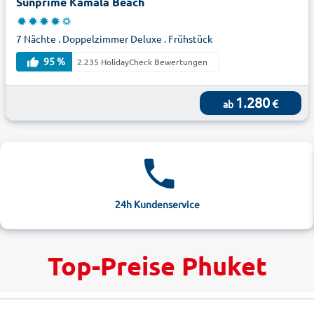
Sunprime Kamala Beach
7 Nächte . Doppelzimmer Deluxe . Frühstück
95 %
2.235 HolidayCheck Bewertungen
1.280
€
ab
24h Kundenservice
Top-Preise Phuket