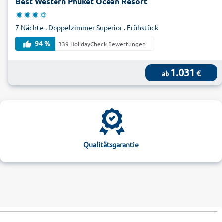
Best Western Phuket Ocean Resort
7 Nächte . Doppelzimmer Superior . Frühstück
94 %
339 HolidayCheck Bewertungen
1.031
€
ab
Qualitätsgarantie