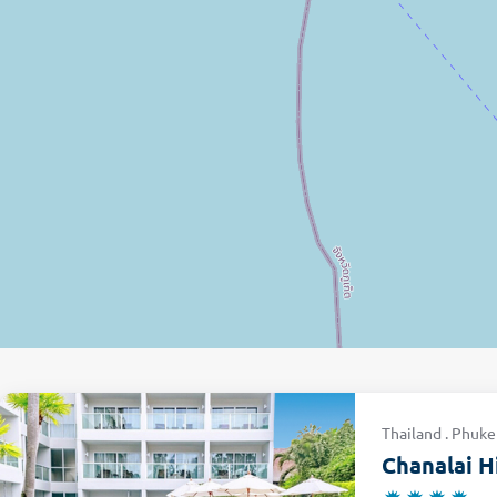
Thailand . Phuk
Chanalai H