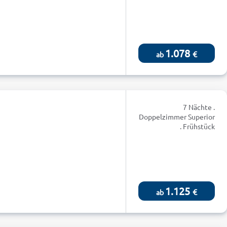
1.078
€
ab
7 Nächte .
Doppelzimmer Superior
. Frühstück
1.125
€
ab