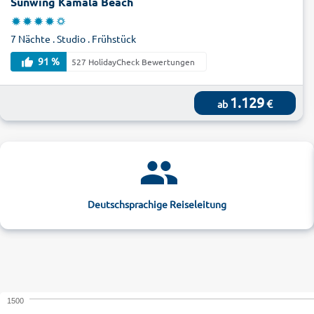
Sunwing Kamala Beach
7 Nächte . Studio . Frühstück
91 %
527 HolidayCheck Bewertungen
1.129
€
ab
Deutschsprachige Reiseleitung
1500