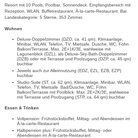
Resort mit 10 Pools, Poolbar, Sonnendeck. Empfangsbereich mit
Rezeption, WLAN, Buffetrestaurant, À-la-carte-Restaurant, Bar.
Landeskategorie: 5 Sterne, 353 Zimmer.
Wohnen
Deluxe-Doppelzimmer (DZD, ca. 41 qm), Klimaanlage,
Minibar, WLAN, Telefon, TV, Mietsafe. Dusche, WC, Föhn.
Balkon/Terrasse. Max. 2E+1K/3E, wahlweise mit
Lagunenblick (DZL), als Deluxe-Sky-Bath-Doppelzimmer
(DZB) oder mit Terrasse und Poolzugang (DZP, ca. 45 qm)
buchbar
Jeweils auch zur Alleinnutzung (EDZ, EZL, EZB, EZP)
buchbar
Studio-Suite (ST, ca. 62 qm), Klimaanlage, Minibar, WLAN,
Telefon, TV, Mietsafe. Bad/Dusche, WC, Föhn.
Balkon/Terrasse mit Poolblick. Max. 2E+2K/3E, wahlweise
mit Terrasse und Poolzugang (STP, ca. 64 qm) buchbar
Essen & Trinken
Vollpension: Frühstücksbuffet, Mittag- und Abendessen im
À-la-carte-Restaurant
Halbpension plus: Frühstücksbuffet, Mittag- oder
Abendessen im À-la-carte-Restaurant