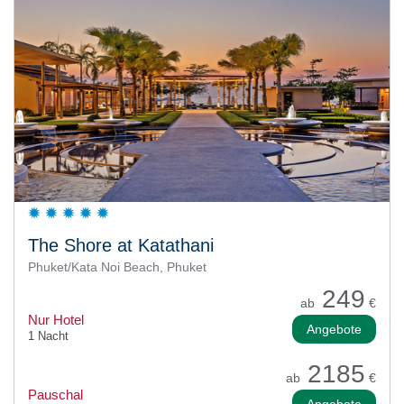
The Shore at Katathani
Phuket/Kata Noi Beach, Phuket
249
ab
€
Nur Hotel
Angebote
1 Nacht
2185
ab
€
Pauschal
Angebote