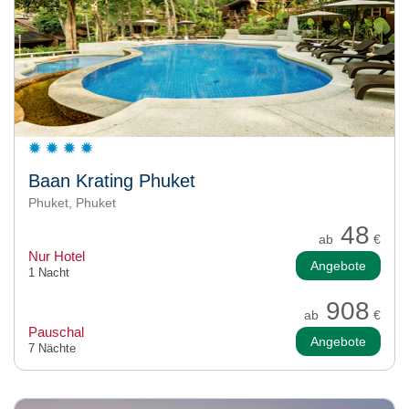
Baan Krating Phuket
Phuket, Phuket
48
ab
€
Nur Hotel
Angebote
1 Nacht
908
ab
€
Pauschal
Angebote
7 Nächte