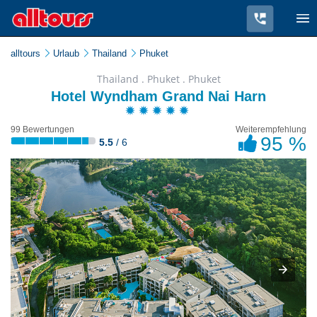
alltours
Urlaub
Thailand
Phuket
Thailand . Phuket . Phuket
Hotel Wyndham Grand Nai Harn
99 Bewertungen
Weiterempfehlung
95 %
5.5
/ 6