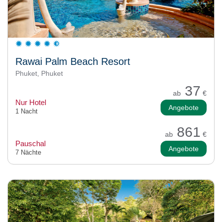
Rawai Palm Beach Resort
Phuket, Phuket
37
ab
€
Nur Hotel
Angebote
1 Nacht
861
ab
€
Pauschal
Angebote
7 Nächte