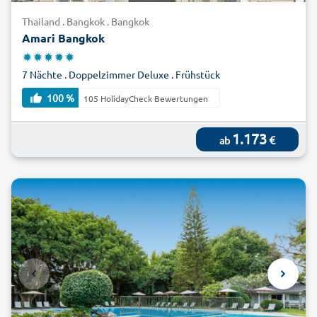
Thailands. Sehr beliebt für einen Urlaub in Bangkok sind
Thailand . Bangkok . Bangkok
Pauschalreisen. Buchen Sie jetzt Ihren Urlaub in Bangkok
Amari Bangkok
zum günstigen Preis bei alltours.
7 Nächte . Doppelzimmer Deluxe . Frühstück
100 %
105 HolidayCheck Bewertungen
1.173
€
ab