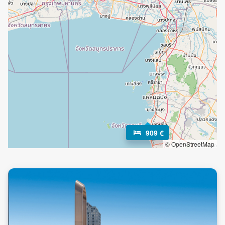
909 €
© OpenStreetMap