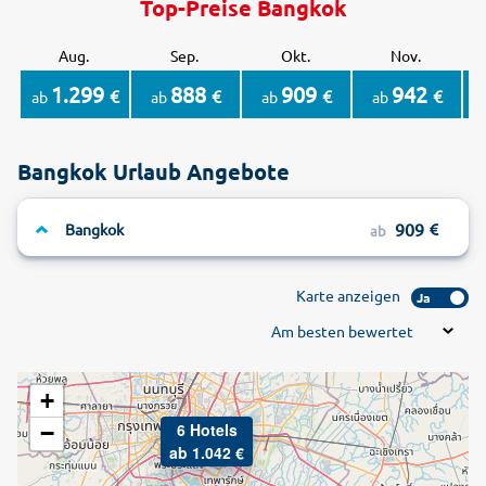
Top-Preise Bangkok
Aug.
Sep.
Okt.
Nov.
1.299
888
909
942
€
€
€
€
ab
ab
ab
ab
Bangkok Urlaub Angebote
909
Bangkok
ab
Karte anzeigen
Ja
Am besten bewertet
+
6 Hotels
−
ab 1.042 €