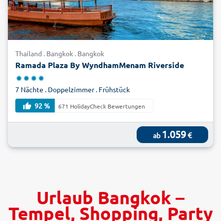
Thailand . Bangkok . Bangkok
Ramada Plaza By WyndhamMenam Riverside
7 Nächte . Doppelzimmer . Frühstück
92 %
671 HolidayCheck Bewertungen
1.059
€
ab
Urlaub Bangkok –
Tempel, Shopping, Party