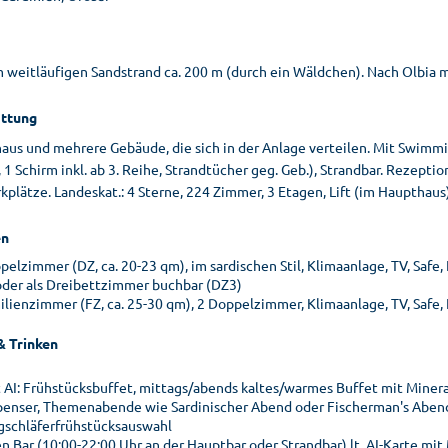
 weitläufigen Sandstrand ca. 200 m (durch ein Wäldchen). Nach Olbia m
ttung
aus und mehrere Gebäude, die sich in der Anlage verteilen. Mit Swimmi
 1 Schirm inkl. ab 3. Reihe, Strandtücher geg. Geb.), Strandbar. Rezeption
kplätze. Landeskat.: 4 Sterne, 224 Zimmer, 3 Etagen, Lift (im Haupthaus)
n
pelzimmer (DZ, ca. 20-23 qm), im sardischen Stil, Klimaanlage, TV, Safe,
oder als Dreibettzimmer buchbar (DZ3)
ilienzimmer (FZ, ca. 25-30 qm), 2 Doppelzimmer, Klimaanlage, TV, Safe, 
& Trinken
t AI: Frühstücksbuffet, mittags/abends kaltes/warmes Buffet mit Minera
penser, Themenabende wie Sardinischer Abend oder Fischerman's Abend
gschläferfrühstücksauswahl
n Bar (10:00-22:00 Uhr an der Hauptbar oder Strandbar) lt. AI-Karte mit 