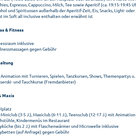
hies, Espresso, Cappuccino, Milch, Tee sowie Aperitif (ca. 19:15-19:45 U
hol und Spirituosen außerhalb der Aperitif-Zeit, Eis, Snacks, Light- od
t im Soft all inclusive enthalten oder erwähnt ist
ss & Fitness
nessraum inklusive
lnessmassagen gegen Gebühr
altung
. Animation mit Turnieren, Spielen, Tanzkursen, Shows, Themenpartys u. v
serski- und Tauchkurse (Fremdanbieter)
& Maxis
elplatz
. Miniclub (3-5 J.), Maxiclub (6-11 J.), Teensclub (12-17 J.) mit Animation
hstühle, Kindermenüs im Restaurant
yküche (bis 2 J.) mit Flaschenwärmer und Microwelle inklusive
ybetten (auf Anfrage) gegen Gebühr