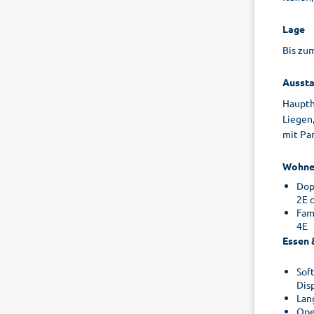
Lage
Bis zum
Aussta
Haupth
Liegen,
mit Par
Wohne
Dop
2E 
Fam
4E
Essen 
Sof
Dis
Lan
Ope