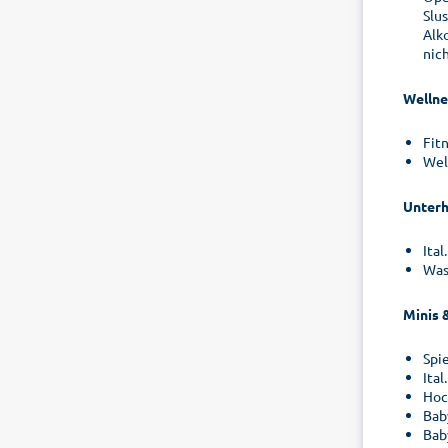
Slus
Alko
nich
Wellne
Fit
Wel
Unterh
Ital
Was
Minis 
Spi
Ital
Hoc
Bab
Bab