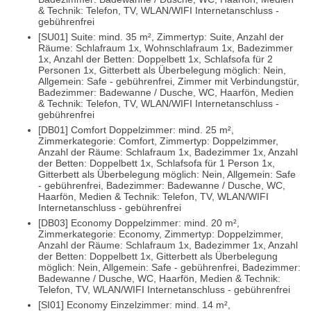
& Technik: Telefon, TV, WLAN/WIFI Internetanschluss -
gebührenfrei
[SU01] Suite: mind. 35 m², Zimmertyp: Suite, Anzahl der
Räume: Schlafraum 1x, Wohnschlafraum 1x, Badezimmer
1x, Anzahl der Betten: Doppelbett 1x, Schlafsofa für 2
Personen 1x, Gitterbett als Überbelegung möglich: Nein,
Allgemein: Safe - gebührenfrei, Zimmer mit Verbindungstür,
Badezimmer: Badewanne / Dusche, WC, Haarfön, Medien
& Technik: Telefon, TV, WLAN/WIFI Internetanschluss -
gebührenfrei
[DB01] Comfort Doppelzimmer: mind. 25 m²,
Zimmerkategorie: Comfort, Zimmertyp: Doppelzimmer,
Anzahl der Räume: Schlafraum 1x, Badezimmer 1x, Anzahl
der Betten: Doppelbett 1x, Schlafsofa für 1 Person 1x,
Gitterbett als Überbelegung möglich: Nein, Allgemein: Safe
- gebührenfrei, Badezimmer: Badewanne / Dusche, WC,
Haarfön, Medien & Technik: Telefon, TV, WLAN/WIFI
Internetanschluss - gebührenfrei
[DB03] Economy Doppelzimmer: mind. 20 m²,
Zimmerkategorie: Economy, Zimmertyp: Doppelzimmer,
Anzahl der Räume: Schlafraum 1x, Badezimmer 1x, Anzahl
der Betten: Doppelbett 1x, Gitterbett als Überbelegung
möglich: Nein, Allgemein: Safe - gebührenfrei, Badezimmer:
Badewanne / Dusche, WC, Haarfön, Medien & Technik:
Telefon, TV, WLAN/WIFI Internetanschluss - gebührenfrei
[SI01] Economy Einzelzimmer: mind. 14 m²,