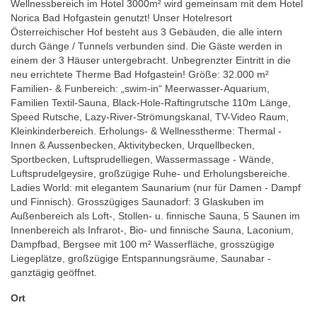
Wellnessbereich im Hotel 3000m² wird gemeinsam mit dem Hotel
Norica Bad Hofgastein genutzt! Unser Hotelresort
Österreichischer Hof besteht aus 3 Gebäuden, die alle intern
durch Gänge / Tunnels verbunden sind. Die Gäste werden in
einem der 3 Häuser untergebracht. Unbegrenzter Eintritt in die
neu errichtete Therme Bad Hofgastein! Größe: 32.000 m²
Familien- & Funbereich: „swim-in“ Meerwasser-Aquarium,
Familien Textil-Sauna, Black-Hole-Raftingrutsche 110m Länge,
Speed Rutsche, Lazy-River-Strömungskanal, TV-Video Raum,
Kleinkinderbereich. Erholungs- & Wellnesstherme: Thermal -
Innen & Aussenbecken, Aktivitybecken, Urquellbecken,
Sportbecken, Luftsprudelliegen, Wassermassage - Wände,
Luftsprudelgeysire, großzügige Ruhe- und Erholungsbereiche.
Ladies World: mit elegantem Saunarium (nur für Damen - Dampf
und Finnisch). Grosszügiges Saunadorf: 3 Glaskuben im
Außenbereich als Loft-, Stollen- u. finnische Sauna, 5 Saunen im
Innenbereich als Infrarot-, Bio- und finnische Sauna, Laconium,
Dampfbad, Bergsee mit 100 m² Wasserfläche, grosszügige
Liegeplätze, großzügige Entspannungsräume, Saunabar -
ganztägig geöffnet.
Ort