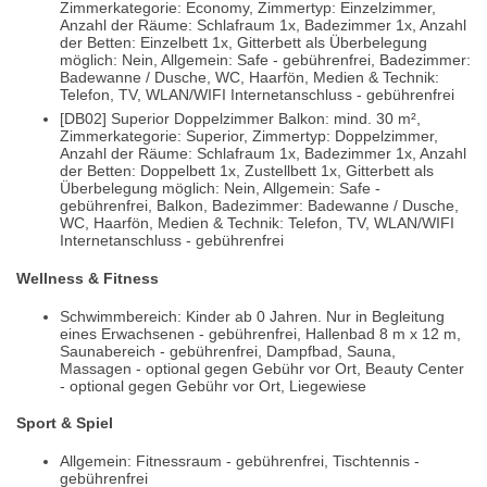
Zimmerkategorie: Economy, Zimmertyp: Einzelzimmer,
Anzahl der Räume: Schlafraum 1x, Badezimmer 1x, Anzahl
der Betten: Einzelbett 1x, Gitterbett als Überbelegung
möglich: Nein, Allgemein: Safe - gebührenfrei, Badezimmer:
Badewanne / Dusche, WC, Haarfön, Medien & Technik:
Telefon, TV, WLAN/WIFI Internetanschluss - gebührenfrei
[DB02] Superior Doppelzimmer Balkon: mind. 30 m²,
Zimmerkategorie: Superior, Zimmertyp: Doppelzimmer,
Anzahl der Räume: Schlafraum 1x, Badezimmer 1x, Anzahl
der Betten: Doppelbett 1x, Zustellbett 1x, Gitterbett als
Überbelegung möglich: Nein, Allgemein: Safe -
gebührenfrei, Balkon, Badezimmer: Badewanne / Dusche,
WC, Haarfön, Medien & Technik: Telefon, TV, WLAN/WIFI
Internetanschluss - gebührenfrei
Wellness & Fitness
Schwimmbereich: Kinder ab 0 Jahren. Nur in Begleitung
eines Erwachsenen - gebührenfrei, Hallenbad 8 m x 12 m,
Saunabereich - gebührenfrei, Dampfbad, Sauna,
Massagen - optional gegen Gebühr vor Ort, Beauty Center
- optional gegen Gebühr vor Ort, Liegewiese
Sport & Spiel
Allgemein: Fitnessraum - gebührenfrei, Tischtennis -
gebührenfrei