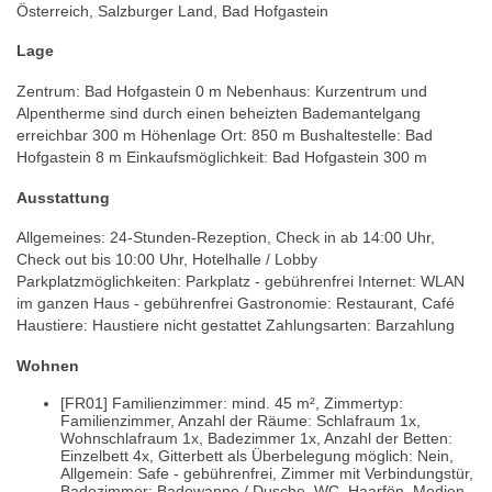
Österreich, Salzburger Land, Bad Hofgastein
Lage
Zentrum: Bad Hofgastein 0 m Nebenhaus: Kurzentrum und
Alpentherme sind durch einen beheizten Bademantelgang
erreichbar 300 m Höhenlage Ort: 850 m Bushaltestelle: Bad
Hofgastein 8 m Einkaufsmöglichkeit: Bad Hofgastein 300 m
Ausstattung
Allgemeines: 24-Stunden-Rezeption, Check in ab 14:00 Uhr,
Check out bis 10:00 Uhr, Hotelhalle / Lobby
Parkplatzmöglichkeiten: Parkplatz - gebührenfrei Internet: WLAN
im ganzen Haus - gebührenfrei Gastronomie: Restaurant, Café
Haustiere: Haustiere nicht gestattet Zahlungsarten: Barzahlung
Wohnen
[FR01] Familienzimmer: mind. 45 m², Zimmertyp:
Familienzimmer, Anzahl der Räume: Schlafraum 1x,
Wohnschlafraum 1x, Badezimmer 1x, Anzahl der Betten:
Einzelbett 4x, Gitterbett als Überbelegung möglich: Nein,
Allgemein: Safe - gebührenfrei, Zimmer mit Verbindungstür,
Badezimmer: Badewanne / Dusche, WC, Haarfön, Medien