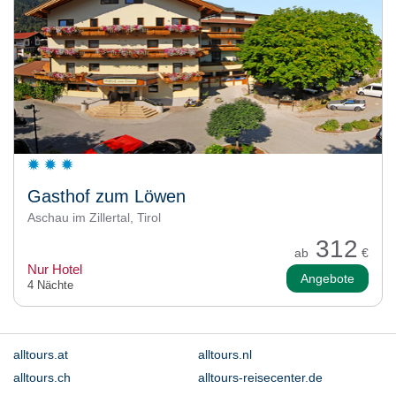
Gasthof zum Löwen
Aschau im Zillertal, Tirol
312
ab
€
Nur Hotel
Angebote
4 Nächte
alltours.at
alltours.nl
alltours.ch
alltours-reisecenter.de