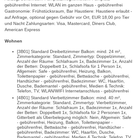
gebührenfrei Internet: WLAN im ganzen Haus - gebührenfrei
Gastronomie: Frühstücksraum, Bar Haustiere: Haustiere erlaubt -
auf Anfrage, optional gegen Gebühr vor Ort, EUR 18,00 pro Tier
und Nacht Zahlungsarten: Visa, Mastercard, Diners Club,
American Express
Wohnen
[3B01] Standard Dreibettzimmer Balkon: mind. 24 m²,
Zimmerkategorie: Standard, Zimmertyp: Doppelzimmer,
Anzahl der Räume: Schlafraum 1x, Badezimmer 1x, Anzahl
der Betten: Doppelbett 1x, Schlafsofa für 1 Person 1x,
Allgemein: Safe - gebührenfrei, Heizung, Balkon,
Toilettenpapier - gebührenfrei, Bettwäsche - gebührenfrei,
Handtücher - gebührenfrei, Badezimmer: WC, Haarfön,
Dusche, Bademantel - gebührenfrei, Medien & Technik:
Telefon, TV, WLAN/WIFI Internetanschluss - gebührenfrei
[4B01] Standard Vierbettzimmer Balkon: mind. 40 m²,
Zimmerkategorie: Standard, Zimmertyp: Vierbettzimmer,
Anzahl der Räume: Schlafraum 1x, Badezimmer 1x, Anzahl
der Betten: Doppelbett 1x, Schlafsofa für 2 Personen 1x,
Gitterbett als Überbelegung möglich: Nein, Allgemein: Safe
- gebührenfrei, Heizung, Balkon, Toilettenpapier -
gebührenfrei, Bettwäsche - gebührenfrei, Handtücher -
gebührenfrei, Badezimmer: WC, Haarfön, Dusche,
Bademantel - gebührenfrei, Medien & Technik: Telefon, TV,