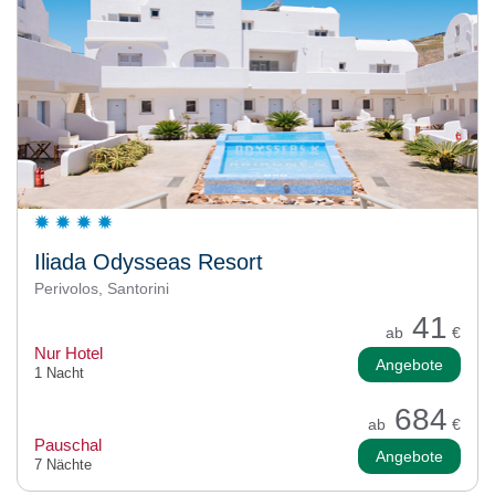
Iliada Odysseas Resort
Perivolos, Santorini
41
ab
€
Nur Hotel
Angebote
1 Nacht
684
ab
€
Pauschal
Angebote
7 Nächte