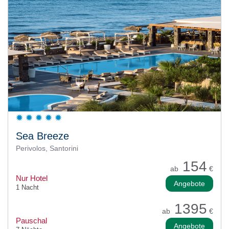
Sea Breeze
Perivolos, Santorini
154
ab
€
Nur Hotel
Angebote
1 Nacht
1395
ab
€
Pauschal
Angebote