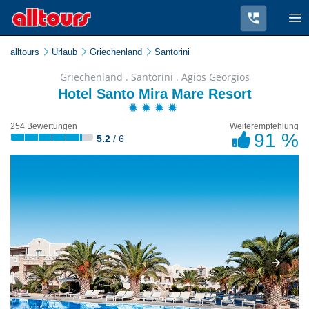
alltours
Urlaub
Griechenland
Santorini
Griechenland . Santorini . Agios Georgios
Hotel Santo Mira Mare Resort
254 Bewertungen
Weiterempfehlung
91 %
5.2
/ 6