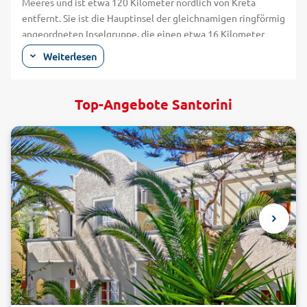
Meeres und ist etwa 120 Kilometer nördlich von Kreta
entfernt. Sie ist die Hauptinsel der gleichnamigen ringförmig
angeordneten Inselgruppe, die einen etwa 16 Kilometer
großen vulkankratertypischen Ring um die Inseln Nea
Weiterlesen
Kameni und Palea Kameni bildet. In Griechenland wird die
Vulkaninsel meist Thira genannt. Ihr Urlaub auf Santorini
erwartet Sie mit beeindruckenden Kraterlandschaften und
Top-Angebote Santorini
mit gigantischen Steilküsten, die in die leuchtend blaue
Ägäis fallen. Die idyllischen Orte auf Santorini sind vom
traditionell-griechischen Baustil mit schneeweißen Häusern
geprägt und fügen sich malerisch in die einzigartige
Geologie ein. Auf Ihrer Reise erwarten Sie zudem zahlreiche
Aktivitäten, die für unvergessliche Ferien sorgen werden.
Sehr sehenswert sind die Castellia genannten Festungen, in
denen im Mittelalter die Bewohner der Insel wohnten und
sich vor Piraten schützten. Von ihnen gibt es auf Santorini
fünf Stück. Sie alle haben am Eingang eine Kirche, die dem
heiligen Schutzpatron Theodosia gewidmet ist. Die größte
und älteste Castellia ist Skaros bei der Stadt Fira. Ihre
Pauschalreise bietet Ihnen die tolle Gelegenheit die fast