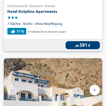
4000 Jahre alte Geschichte der Insel zu entdecken. Der
Griechenland . Santorini . Kamari
beste Ort dafür sind die zahlreichen Museen, wie das
Hotel Dolphins Apartments
Archäologische Museum in Thera mit antiken Skulpturen und
Tongegenständen. Ebenso lohnenswert ist ein Ausflug zu
7 Nächte . Studio . Ohne Verpflegung
den Ausgrabungsstätten von Akrotiri und Alt-Thera, die Ihren
Urlaub Santorini zu einem kulturellen Ereignis machen.
77 %
4 HolidayCheck Bewertungen
Sehenswürdigkeiten und traumhafte
591
€
Buchten erleben
ab
Ihr Urlaub Santorini führt Sie in eine malerische
Bilderbuchlandschaft. Den wohl besten Ausblick der Insel
erhalten Sie auf einer Wanderung über den Steilküstenweg
entlang des Vulkankraters von Ia zur Inselhauptstadt Fira.
Dort angekommen erwartet Sie die schönste Kirche der
Insel, die heilige Kathedrale Johannes des Täufers. Die
malerischen Landschaften von Santorini sind zum großen
Teil mit mediterranen Weinplantagen bedeckt. Auf Reisen in
Ihrem Urlaub in Santorini haben Sie nicht nur beste
Bedingungen zum Wandern, sondern auch für weitere