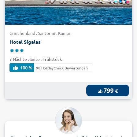
Griechenland . Santorini . Kamari
Hotel Sigalas
7 Nächte . Suite . Frühstück
100 %
98 HolidayCheck Bewertungen
799
€
ab