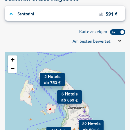
591
Santorini
ab
Karte anzeigen
Ja
Am besten bewertet
+
−
2 Hotels
ab 753 €
6 Hotels
ab 869 €
32 Hotels
ab 591 €