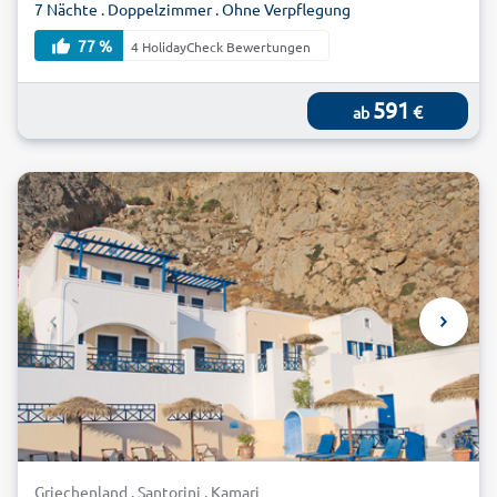
7 Nächte . Doppelzimmer . Ohne Verpflegung
77 %
4 HolidayCheck Bewertungen
591
€
ab
Griechenland . Santorini . Kamari