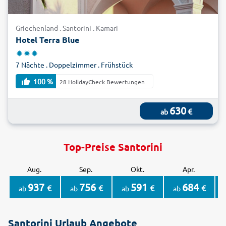
Griechenland . Santorini . Kamari
Hotel Terra Blue
7 Nächte . Doppelzimmer . Frühstück
100 %
28 HolidayCheck Bewertungen
630
€
ab
Top-Preise Santorini
Aug.
Sep.
Okt.
Apr.
937
756
591
684
€
€
€
€
ab
ab
ab
ab
Santorini Urlaub Angebote