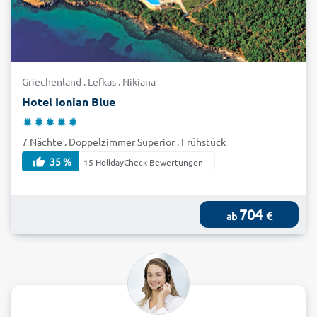
Griechenland . Lefkas . Nikiana
Hotel Ionian Blue
7 Nächte . Doppelzimmer Superior . Frühstück
35 %
15 HolidayCheck Bewertungen
704
€
ab