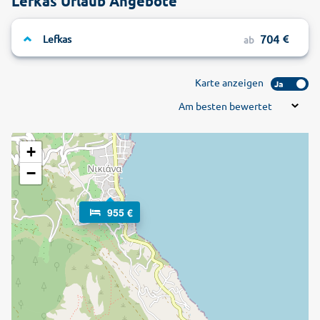
Lefkas Urlaub Angebote
704
Lefkas
ab
Karte anzeigen
Ja
Am besten bewertet
+
−
955 €