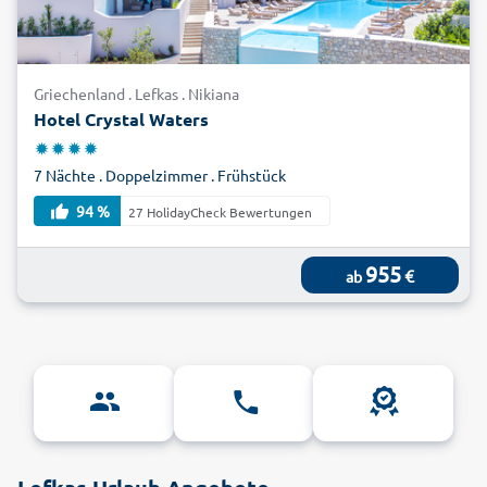
günstigen Preis!
Griechenland . Lefkas . Nikiana
Hotel Crystal Waters
7 Nächte . Doppelzimmer . Frühstück
94 %
27 HolidayCheck Bewertungen
955
€
ab