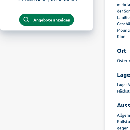
mehrfa
der So
familie
Angebote anzeigen
Geschäf
Mountai
Kind
Ort
Österre
Lag
Lage: A
Nächst
Auss
Allgem
Rollstu
gegen 