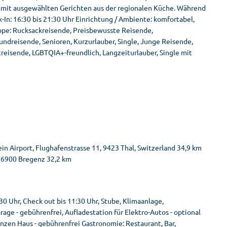
 mit ausgewählten Gerichten aus der regionalen Küche. Während
In: 16:30 bis 21:30 Uhr Einrichtung / Ambiente: komfortabel,
ruppe: Rucksackreisende, Preisbewusste Reisende,
undreisende, Senioren, Kurzurlauber, Single, Junge Reisende,
treisende, LGBTQIA+-freundlich, Langzeiturlauber, Single mit
in Airport, Flughafenstrasse 11, 9423 Thal, Switzerland 34,9 km
, 6900 Bregenz 32,2 km
 Uhr, Check out bis 11:30 Uhr, Stube, Klimaanlage,
age - gebührenfrei, Aufladestation für Elektro-Autos - optional
nzen Haus - gebührenfrei Gastronomie: Restaurant, Bar,