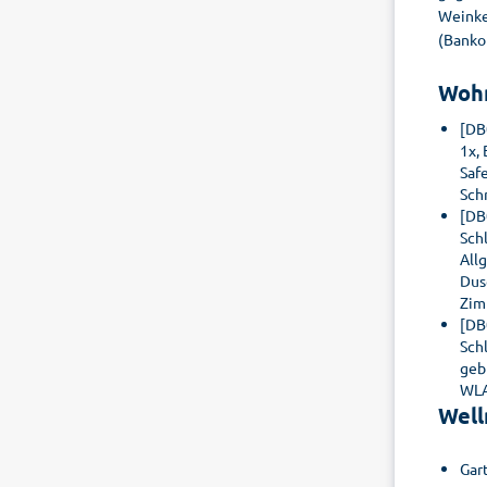
Weinke
(Bankom
Woh
[DB
1x,
Saf
Sch
[DB
Sch
All
Dus
Zim
[DB
Sch
geb
WLA
Well
Gar