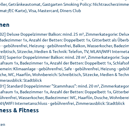
ller, Getränkeautomat, Gastgarten Smoking Policy: Nichtraucherzimmer
at-/EC-Karte), Visa, Mastercard, Diners Club
nen
02] Deluxe Doppelzimmer Balkon: mind. 25 m², Zimmerkategorie: Delu
 Badezimmer 1x, Anzahl der Betten: Doppelbett 1x, Gitterbett als Überb
e - gebührenfrei, Heizung - gebührenfrei, Balkon, Wasserkocher, Bade
reibtisch, Sitzecke, Medien & Technik: Telefon, TV, WLAN/WIFI Interneta
03] Superior Doppelzimmer Balkon: mind. 28 m², Zimmerkategorie: Sup
lafraum 1x, Badezimmer 1x, Anzahl der Betten: Doppelbett 1x, Schlafsofa
gemein: Klimaanlage - gebührenfrei, Safe - gebührenfrei, Heizung - geb
che, WC, Haarfön, Wohnbereich: Schreibtisch, Sitzecke, Medien & Techni
merausblick: Stadtblick
01] Standard Doppelzimmer "Stammhaus": mind. 20 m², Zimmerkategori
lafraum 1x, Badezimmer 1x, Anzahl der Betten: Doppelbett 1x, Gitterbet
ührenfrei, Wasserkocher, Badezimmer: WC, Haarfön, Dusche, Wohnbereich
N/WIFI Internetanschluss - gebührenfrei, Zimmerausblick: Stadtblick
ness & Fitness
ten