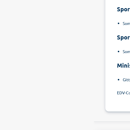
Spor
Som
Spor
Som
Mini
Gitt
EDV-C