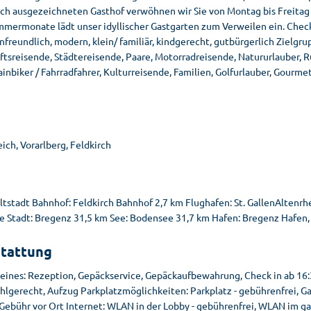
ch ausgezeichneten Gasthof verwöhnen wir Sie von Montag bis Freitag
mmermonate lädt unser idyllischer Gastgarten zum Verweilen ein. Check-
nfreundlich, modern, klein/ familiär, kindgerecht, gutbürgerlich Zielg
tsreisende, Städtereisende, Paare, Motorradreisende, Natururlauber, R
nbiker / Fahrradfahrer, Kulturreisende, Familien, Golfurlauber, Gourme
ich, Vorarlberg, Feldkirch
e
ltstadt Bahnhof: Feldkirch Bahnhof 2,7 km Flughafen: St. GallenAltenrhe
e Stadt: Bregenz 31,5 km See: Bodensee 31,7 km Hafen: Bregenz Hafen
tattung
eines: Rezeption, Gepäckservice, Gepäckaufbewahrung, Check in ab 16:30
hlgerecht, Aufzug Parkplatzmöglichkeiten: Parkplatz - gebührenfrei, Gar
Gebühr vor Ort Internet: WLAN in der Lobby - gebührenfrei, WLAN im ga