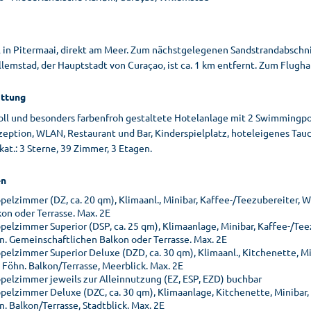
l in Pitermaai, direkt am Meer. Zum nächstgelegenen Sandstrandabschnit
lemstad, der Hauptstadt von Curaçao, ist ca. 1 km entfernt. Zum Flughaf
ttung
oll und besonders farbenfroh gestaltete Hotelanlage mit 2 Swimmingp
eption, WLAN, Restaurant und Bar, Kinderspielplatz, hoteleigenes Tauc
at.: 3 Sterne, 39 Zimmer, 3 Etagen.
n
pelzimmer (DZ, ca. 20 qm), Klimaanl., Minibar, Kaffee-/Teezubereiter,
kon oder Terrasse. Max. 2E
pelzimmer Superior (DSP, ca. 25 qm), Klimaanlage, Minibar, Kaffee-/Te
n. Gemeinschaftlichen Balkon oder Terrasse. Max. 2E
pelzimmer Superior Deluxe (DZD, ca. 30 qm), Klimaanl., Kitchenette, Mi
 Föhn. Balkon/Terrasse, Meerblick. Max. 2E
pelzimmer jeweils zur Alleinnutzung (EZ, ESP, EZD) buchbar
pelzimmer Deluxe (DZC, ca. 30 qm), Klimaanlage, Kitchenette, Minibar,
. Balkon/Terrasse, Stadtblick. Max. 2E