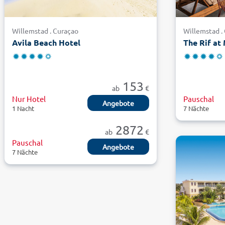
Willemstad . Curaçao
Willemstad .
Avila Beach Hotel
The Rif at
153
ab
€
Nur Hotel
Pauschal
Angebote
1 Nacht
7 Nächte
2872
ab
€
Pauschal
Angebote
7 Nächte