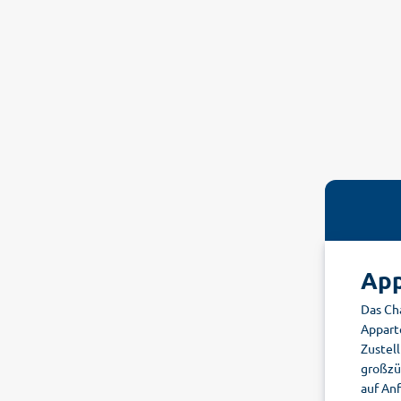
App
Das Cha
Appart
Zustel
großzü
auf An