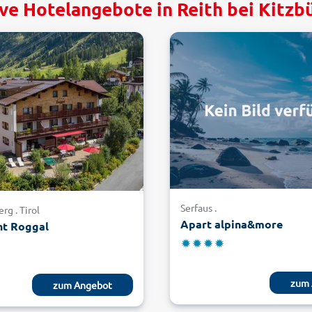
ve Hotelangebote in Reith bei Kitzbü
Serfaus .
rg . Tirol
Apart alpina&more
t Roggal
zum 
zum Angebot