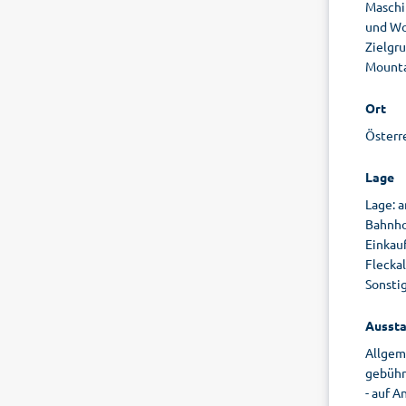
Maschin
und Wo
Zielgru
Mountai
Ort
Österre
Lage
Lage: 
Bahnho
Einkauf
Fleckal
Sonsti
Aussta
Allgem
gebühr
- auf A