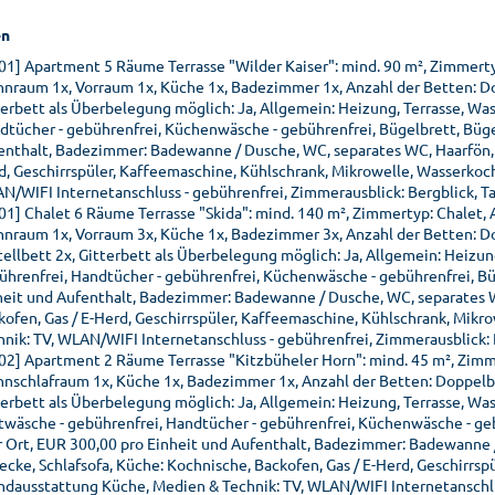
n
01] Apartment 5 Räume Terrasse "Wilder Kaiser": mind. 90 m², Zimmert
nraum 1x, Vorraum 1x, Küche 1x, Badezimmer 1x, Anzahl der Betten: Dopp
terbett als Überbelegung möglich: Ja, Allgemein: Heizung, Terrasse, Wa
dtücher - gebührenfrei, Küchenwäsche - gebührenfrei, Bügelbrett, Bügel
enthalt, Badezimmer: Badewanne / Dusche, WC, separates WC, Haarfön, 
d, Geschirrspüler, Kaffeemaschine, Kühlschrank, Mikrowelle, Wasserkoc
N/WIFI Internetanschluss - gebührenfrei, Zimmerausblick: Bergblick, Tal
01] Chalet 6 Räume Terrasse "Skida": mind. 140 m², Zimmertyp: Chalet,
nraum 1x, Vorraum 3x, Küche 1x, Badezimmer 3x, Anzahl der Betten: Dopp
tellbett 2x, Gitterbett als Überbelegung möglich: Ja, Allgemein: Heizu
ührenfrei, Handtücher - gebührenfrei, Küchenwäsche - gebührenfrei, Büg
heit und Aufenthalt, Badezimmer: Badewanne / Dusche, WC, separates W
kofen, Gas / E-Herd, Geschirrspüler, Kaffeemaschine, Kühlschrank, Mik
hnik: TV, WLAN/WIFI Internetanschluss - gebührenfrei, Zimmerausblick: B
02] Apartment 2 Räume Terrasse "Kitzbüheler Horn": mind. 45 m², Zimm
nschlafraum 1x, Küche 1x, Badezimmer 1x, Anzahl der Betten: Doppelbett
terbett als Überbelegung möglich: Ja, Allgemein: Heizung, Terrasse, W
twäsche - gebührenfrei, Handtücher - gebührenfrei, Küchenwäsche - geb
or Ort, EUR 300,00 pro Einheit und Aufenthalt, Badezimmer: Badewanne
zecke, Schlafsofa, Küche: Kochnische, Backofen, Gas / E-Herd, Geschirrs
ndausstattung Küche, Medien & Technik: TV, WLAN/WIFI Internetanschluss