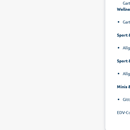
Gar
Wellne
Gar
Sport 
All
Sport 
All
Minis 
Git
EDV-Co