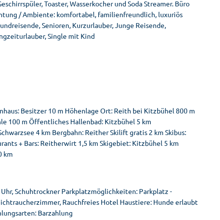
Geschirrspüler, Toaster, Wasserkocher und Soda Streamer. Büro
tung / Ambiente: komfortabel, familienfreundlich, luxuriös
Rundreisende, Senioren, Kurzurlauber, Junge Reisende,
ngzeiturlauber, Single mit Kind
nhaus: Besitzer 10 m Höhenlage Ort: Reith bei Kitzbühel 800 m
le 100 m Öffentliches Hallenbad: Kitzbühel 5 km
chwarzsee 4 km Bergbahn: Reither Skilift gratis 2 km Skibus:
ants + Bars: Reitherwirt 1,5 km Skigebiet: Kitzbühel 5 km
0 km
Uhr, Schuhtrockner Parkplatzmöglichkeiten: Parkplatz -
Nichtraucherzimmer, Rauchfreies Hotel Haustiere: Hunde erlaubt
ahlungsarten: Barzahlung