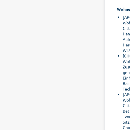
Wohne
[AP
Woh
Git
Han
Auf
Her
WLA
[CH
Woh
Zus
geb
Ein
Bac
Tec
[AP
Woh
Git
Bet
- v
Sit
Gru