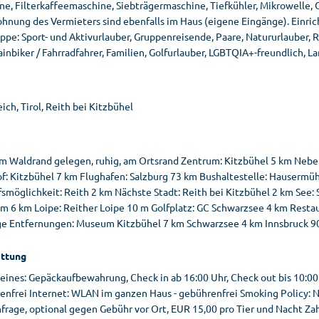
e, Filterkaffeemaschine, Siebträgermaschine, Tiefkühler, Mikrowelle, 
hnung des Vermieters sind ebenfalls im Haus (eigene Eingänge). Einrich
ppe: Sport- und Aktivurlauber, Gruppenreisende, Paare, Natururlauber, 
nbiker / Fahrradfahrer, Familien, Golfurlauber, LGBTQIA+-freundlich, La
ich, Tirol, Reith bei Kitzbühel
am Waldrand gelegen, ruhig, am Ortsrand Zentrum: Kitzbühel 5 km Nebe
f: Kitzbühel 7 km Flughafen: Salzburg 73 km Bushaltestelle: Hausermüh
smöglichkeit: Reith 2 km Nächste Stadt: Reith bei Kitzbühel 2 km See: S
m 6 km Loipe: Reither Loipe 10 m Golfplatz: GC Schwarzsee 4 km Restaur
ge Entfernungen: Museum Kitzbühel 7 km Schwarzsee 4 km Innsbruck 9
ttung
eines: Gepäckaufbewahrung, Check in ab 16:00 Uhr, Check out bis 10:00 
enfrei Internet: WLAN im ganzen Haus - gebührenfrei Smoking Policy: 
nfrage, optional gegen Gebühr vor Ort, EUR 15,00 pro Tier und Nacht Z