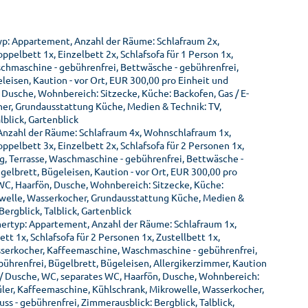
yp: Appartement, Anzahl der Räume: Schlafraum 2x,
elbett 1x, Einzelbett 2x, Schlafsofa für 1 Person 1x,
schmaschine - gebührenfrei, Bettwäsche - gebührenfrei,
eisen, Kaution - vor Ort, EUR 300,00 pro Einheit und
Dusche, Wohnbereich: Sitzecke, Küche: Backofen, Gas / E-
her, Grundausstattung Küche, Medien & Technik: TV,
blick, Gartenblick
 Anzahl der Räume: Schlafraum 4x, Wohnschlafraum 1x,
elbett 3x, Einzelbett 2x, Schlafsofa für 2 Personen 1x,
ng, Terrasse, Waschmaschine - gebührenfrei, Bettwäsche -
elbrett, Bügeleisen, Kaution - vor Ort, EUR 300,00 pro
C, Haarfön, Dusche, Wohnbereich: Sitzecke, Küche:
rowelle, Wasserkocher, Grundausstattung Küche, Medien &
ergblick, Talblick, Gartenblick
ertyp: Appartement, Anzahl der Räume: Schlafraum 1x,
 1x, Schlafsofa für 2 Personen 1x, Zustellbett 1x,
asserkocher, Kaffeemaschine, Waschmaschine - gebührenfrei,
ührenfrei, Bügelbrett, Bügeleisen, Allergikerzimmer, Kaution
 / Dusche, WC, separates WC, Haarfön, Dusche, Wohnbereich:
püler, Kaffeemaschine, Kühlschrank, Mikrowelle, Wasserkocher,
 - gebührenfrei, Zimmerausblick: Bergblick, Talblick,