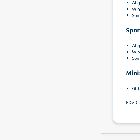
All
Win
Som
Spor
All
Win
Som
Mini
Git
EDV-Co