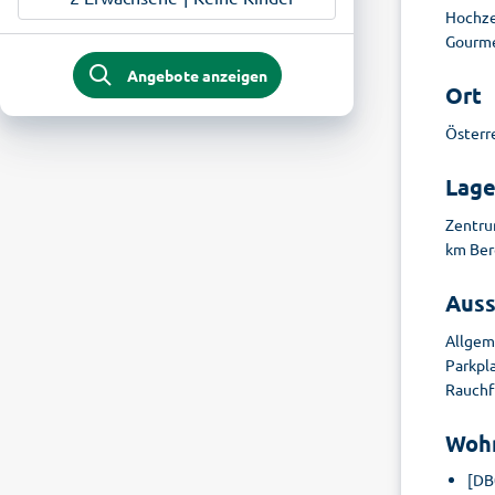
Hochzei
Gourme
Angebote anzeigen
Ort
Österre
Lag
Zentru
km Ber
Auss
Allgem
Parkpl
Rauchfr
Woh
[DB