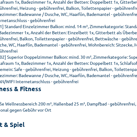
lafraum 1x, Badezimmer 1x, Anzahl der Betten: Doppelbett 1x, Gitterbet
ührenfrei, Heizung - gebührenfrei, Balkon, Toilettenpapier - gebührenfr
ezimmer: Badewanne / Dusche, WC, Haarfön, Bademantel - gebührenfrei
ernetanschluss - gebührenfrei
01] Standard Einzelzimmer Balkon: mind. 14 m², Zimmerkategorie: Stand
 Badezimmer 1x, Anzahl der Betten: Einzelbett 1x, Gitterbett als Überbe
ührenfrei, Balkon, Toilettenpapier - gebührenfrei, Bettwäsche - gebüh
che, WC, Haarfön, Bademantel - gebührenfrei, Wohnbereich: Sitzecke, M
ührenfrei
02] Superior Doppelzimmer Balkon: mind. 30 m², Zimmerkategorie: Sup
lafraum 1x, Badezimmer 1x, Anzahl der Betten: Doppelbett 1x, Schlafsof
gemein: Safe - gebührenfrei, Heizung - gebührenfrei, Balkon, Toilettenp
ezimmer: Badewanne / Dusche, WC, Haarfön, Bademantel - gebührenfrei,
N/WIFI Internetanschluss - gebührenfrei
ness & Fitness
ße Wellnessbereich 200 m², Hallenbad 25 m², Dampfbad - gebührenfrei, 
ional gegen Gebühr vor Ort
t & Spiel