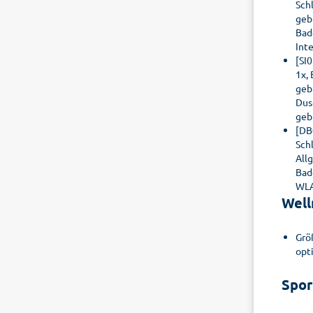
Sch
geb
Bad
Int
[SI
1x,
geb
Dus
geb
[DB
Sch
All
Bad
WLA
Well
Grö
opt
Spor