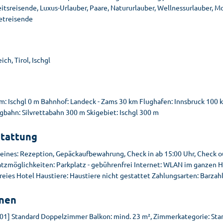
tsreisende, Luxus-Urlauber, Paare, Natururlauber, Wellnessurlauber, Mou
treisende
ich, Tirol, Ischgl
e
m: Ischgl 0 m Bahnhof: Landeck - Zams 30 km Flughafen: Innsbruck 100 
gbahn: Silvrettabahn 300 m Skigebiet: Ischgl 300 m
tattung
eines: Rezeption, Gepäckaufbewahrung, Check in ab 15:00 Uhr, Check ou
atzmöglichkeiten: Parkplatz - gebührenfrei Internet: WLAN im ganzen H
eies Hotel Haustiere: Haustiere nicht gestattet Zahlungsarten: Barzah
nen
01] Standard Doppelzimmer Balkon: mind. 23 m², Zimmerkategorie: Sta