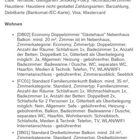
Café, Terrasse, Gastgarten Smoking Policy: Nichtraucherzimmer
Haustiere: Haustiere nicht gestattet Zahlungsarten: Barzahlung,
Debitkarte (Bankomat-/EC-Karte), Visa, Mastercard
Wohnen
[DB02] Economy Doppelzimmer "Gästehaus" Nebenhaus
Balkon: mind. 20 m², Zimmer ist im Nebenhaus,
Zimmerkategorie: Economy, Zimmertyp: Doppelzimmer,
Anzahl der Räume: Schlafraum 1x, Badezimmer 1x, Anzahl
der Betten: Doppelbett 1x, Gitterbett als Überbelegung
möglich: Ja, Allgemein: Heizung - gebührenfrei, Balkon,
Badezimmer: Badewanne / Dusche, WC, separates WC,
Haarfön, Medien & Technik: Telefon, TV, WLAN/WIFI
Internetanschluss - gebührenfrei, Zimmerausblick: Seeblick
[FC01] Standard Familienunterkunft Balkon: mind. 35 m²,
Zimmerkategorie: Standard, Zimmertyp: Familienzimmer,
Anzahl der Räume: Schlafraum 1x, Wohnschlafraum 1x,
Badezimmer 1x, Anzahl der Betten: Doppelbett 2x,
Schlafsofa für 2 Personen 1x, Gitterbett als Überbelegung
möglich: Nein, Allgemein: Safe - gebührenfrei, Heizung -
gebührenfrei, Balkon, Badezimmer: Badewanne / Dusche,
separates WC, Haarfön, Wohnbereich: Schreibtisch,
Schlafsofa, Medien & Technik: Telefon, TV, WLAN/WIFI
Internetanschluss - gebührenfrei
[3B01] Standard Dreibettzimmer Balkon: mind. 24 m²,
Zimmerkategorie: Standard, Zimmertyp: Dreibettzimmer,