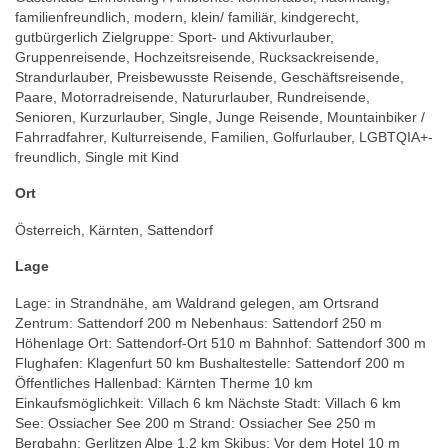
familienfreundlich, modern, klein/ familiär, kindgerecht,
gutbürgerlich Zielgruppe: Sport- und Aktivurlauber,
Gruppenreisende, Hochzeitsreisende, Rucksackreisende,
Strandurlauber, Preisbewusste Reisende, Geschäftsreisende,
Paare, Motorradreisende, Natururlauber, Rundreisende,
Senioren, Kurzurlauber, Single, Junge Reisende, Mountainbiker /
Fahrradfahrer, Kulturreisende, Familien, Golfurlauber, LGBTQIA+-
freundlich, Single mit Kind
Ort
Österreich, Kärnten, Sattendorf
Lage
Lage: in Strandnähe, am Waldrand gelegen, am Ortsrand
Zentrum: Sattendorf 200 m Nebenhaus: Sattendorf 250 m
Höhenlage Ort: Sattendorf-Ort 510 m Bahnhof: Sattendorf 300 m
Flughafen: Klagenfurt 50 km Bushaltestelle: Sattendorf 200 m
Öffentliches Hallenbad: Kärnten Therme 10 km
Einkaufsmöglichkeit: Villach 6 km Nächste Stadt: Villach 6 km
See: Ossiacher See 200 m Strand: Ossiacher See 250 m
Bergbahn: Gerlitzen Alpe 1,2 km Skibus: Vor dem Hotel 10 m