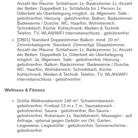
Anzahl der Räume: Schlafraum 1x, Badezimmer 1x, Anzahl
der Betten: Doppelbett 1x, Schlafsofa für 1 Person 1x,
Gitterbett als Überbelegung möglich: Ja, Allgemein: Safe -
gebührenfrei, Heizung - gebührenfrei, Balkon, Badezimmer:
Badewanne / Dusche, WC, Haarfön, Wohnbereich:
Schreibtisch, Küche: Kühlschrank, Medien & Technik:
Telefon, TV, WLAN/WIFI Internetanschluss - gebührenfrei
[DB01] Standard Doppelzimmer Balkon: mind. 20 m²,
Zimmerkategorie: Standard, Zimmertyp: Doppelzimmer,
Anzahl der Räume: Schlafraum 1x, Badezimmer 1x, Anzahl
der Betten: Doppelbett 1x, Gitterbett als Überbelegung
möglich: Ja, Allgemein: Safe - gebührenfrei, Heizung -
gebührenfrei, Balkon, Badezimmer: Badewanne / Dusche,
WC, Haarfön, Wohnbereich: Schreibtisch, Küche:
Kühlschrank, Medien & Technik: Telefon, TV, WLAN/WIFI
Internetanschluss - gebührenfrei
Wellness & Fitness
Größe Wellnessbereich 140 m², Schwimmbereich -
gebührenfrei, Freibad 13 m x 7 m, Saunabereich -
gebührenfrei, Sauna - gebührenfrei, Bio-Sauna -
gebührenfrei, Ruheraum 1x, Nacktbereich, Massagen - auf
Anfrage, optional gegen Gebühr vor Ort, Garten,
Liegewiese, Liegestühle - gebührenfrei, Sonnenschirme -
gebührenfrei