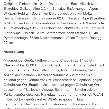
Golfplatz: Finkenstein 10 km Restaurants + Bars: Villach 6 km
Skigebiet: Gelitzen Alpe 1,2 km Sonstige Entfernungen: Alpen-
Wildpark Feld am See 24 km Burg Landskron 5 km Malta
Hochalmstrasse - Kölnbreinsperre 82 km Gerlitzen Alpe (Wandern
& Ski) 15 km Obir Tropfsteinhöhle 70 km Finsterbach Wasserfälle
400 m Affenberg 5 km Ossiacher See Schifffahrt 700 m Family- &
Kletterwald Ossiach 12 km Sommerrodelbahn Ossiach 12 km
Pyramidenkogel 35 km Nockalmstrasse 40 km Tierpark Rosegg
20 km
Ausstattung
Allgemeines: Gepäckaufbewahrung, Check in ab 14:00 Uhr,
Check out bis 11:00 Uhr, Early Check in - auf Anfrage, Late Check
out - auf Anfrage, Hotelhalle / Lobby, Aufenthaltsraum, Salon,
Anzahl der Seminar- / Konferenzräume: 2, Zimmerservice -
optional gegen Gebühr vor Ort, Wäscheservice - optional gegen
Gebühr vor Ort, Bügelservice - optional gegen Gebühr vor Ort,
Lesezimmer / Bibliothek, Aufzug, Schuhraum, Schuhtrockner
Parkplatzmöglichkeiten: Parkplatz - gebührenfrei Internet: WLAN
in der Lobby - gebührenfrei, WLAN im ganzen Haus -
gebührenfrei Gastronomie: Frühstücksraum, Restaurant, Bar,