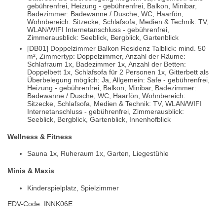
gebührenfrei, Heizung - gebührenfrei, Balkon, Minibar,
Badezimmer: Badewanne / Dusche, WC, Haarfön,
Wohnbereich: Sitzecke, Schlafsofa, Medien & Technik: TV,
WLAN/WIFI Internetanschluss - gebührenfrei,
Zimmerausblick: Seeblick, Bergblick, Gartenblick
[DB01] Doppelzimmer Balkon Residenz Talblick: mind. 50
m², Zimmertyp: Doppelzimmer, Anzahl der Räume:
Schlafraum 1x, Badezimmer 1x, Anzahl der Betten:
Doppelbett 1x, Schlafsofa für 2 Personen 1x, Gitterbett als
Überbelegung möglich: Ja, Allgemein: Safe - gebührenfrei,
Heizung - gebührenfrei, Balkon, Minibar, Badezimmer:
Badewanne / Dusche, WC, Haarfön, Wohnbereich:
Sitzecke, Schlafsofa, Medien & Technik: TV, WLAN/WIFI
Internetanschluss - gebührenfrei, Zimmerausblick:
Seeblick, Bergblick, Gartenblick, Innenhofblick
Wellness & Fitness
Sauna 1x, Ruheraum 1x, Garten, Liegestühle
Minis & Maxis
Kinderspielplatz, Spielzimmer
EDV-Code: INNK06E