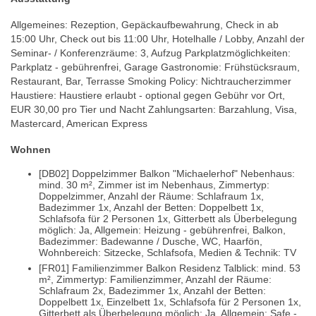
Allgemeines: Rezeption, Gepäckaufbewahrung, Check in ab
15:00 Uhr, Check out bis 11:00 Uhr, Hotelhalle / Lobby, Anzahl der
Seminar- / Konferenzräume: 3, Aufzug Parkplatzmöglichkeiten:
Parkplatz - gebührenfrei, Garage Gastronomie: Frühstücksraum,
Restaurant, Bar, Terrasse Smoking Policy: Nichtraucherzimmer
Haustiere: Haustiere erlaubt - optional gegen Gebühr vor Ort,
EUR 30,00 pro Tier und Nacht Zahlungsarten: Barzahlung, Visa,
Mastercard, American Express
Wohnen
[DB02] Doppelzimmer Balkon "Michaelerhof" Nebenhaus:
mind. 30 m², Zimmer ist im Nebenhaus, Zimmertyp:
Doppelzimmer, Anzahl der Räume: Schlafraum 1x,
Badezimmer 1x, Anzahl der Betten: Doppelbett 1x,
Schlafsofa für 2 Personen 1x, Gitterbett als Überbelegung
möglich: Ja, Allgemein: Heizung - gebührenfrei, Balkon,
Badezimmer: Badewanne / Dusche, WC, Haarfön,
Wohnbereich: Sitzecke, Schlafsofa, Medien & Technik: TV
[FR01] Familienzimmer Balkon Residenz Talblick: mind. 53
m², Zimmertyp: Familienzimmer, Anzahl der Räume:
Schlafraum 2x, Badezimmer 1x, Anzahl der Betten:
Doppelbett 1x, Einzelbett 1x, Schlafsofa für 2 Personen 1x,
Gitterbett als Überbelegung möglich: Ja, Allgemein: Safe -