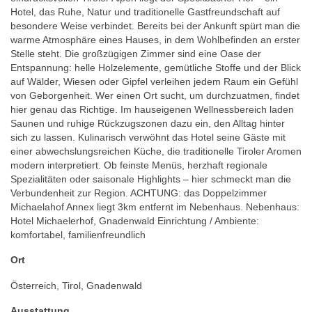
Hotel, das Ruhe, Natur und traditionelle Gastfreundschaft auf
besondere Weise verbindet. Bereits bei der Ankunft spürt man die
warme Atmosphäre eines Hauses, in dem Wohlbefinden an erster
Stelle steht. Die großzügigen Zimmer sind eine Oase der
Entspannung: helle Holzelemente, gemütliche Stoffe und der Blick
auf Wälder, Wiesen oder Gipfel verleihen jedem Raum ein Gefühl
von Geborgenheit. Wer einen Ort sucht, um durchzuatmen, findet
hier genau das Richtige. Im hauseigenen Wellnessbereich laden
Saunen und ruhige Rückzugszonen dazu ein, den Alltag hinter
sich zu lassen. Kulinarisch verwöhnt das Hotel seine Gäste mit
einer abwechslungsreichen Küche, die traditionelle Tiroler Aromen
modern interpretiert. Ob feinste Menüs, herzhaft regionale
Spezialitäten oder saisonale Highlights – hier schmeckt man die
Verbundenheit zur Region. ACHTUNG: das Doppelzimmer
Michaelahof Annex liegt 3km entfernt im Nebenhaus. Nebenhaus:
Hotel Michaelerhof, Gnadenwald Einrichtung / Ambiente:
komfortabel, familienfreundlich
Ort
Österreich, Tirol, Gnadenwald
Ausstattung