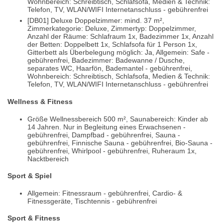
Wohnbereich: Schreibtisch, Schlafsofa, Medien & Technik:
Telefon, TV, WLAN/WIFI Internetanschluss - gebührenfrei
[DB01] Deluxe Doppelzimmer: mind. 37 m²,
Zimmerkategorie: Deluxe, Zimmertyp: Doppelzimmer,
Anzahl der Räume: Schlafraum 1x, Badezimmer 1x, Anzahl
der Betten: Doppelbett 1x, Schlafsofa für 1 Person 1x,
Gitterbett als Überbelegung möglich: Ja, Allgemein: Safe -
gebührenfrei, Badezimmer: Badewanne / Dusche,
separates WC, Haarfön, Bademantel - gebührenfrei,
Wohnbereich: Schreibtisch, Schlafsofa, Medien & Technik:
Telefon, TV, WLAN/WIFI Internetanschluss - gebührenfrei
Wellness & Fitness
Größe Wellnessbereich 500 m², Saunabereich: Kinder ab
14 Jahren. Nur in Begleitung eines Erwachsenen -
gebührenfrei, Dampfbad - gebührenfrei, Sauna -
gebührenfrei, Finnische Sauna - gebührenfrei, Bio-Sauna -
gebührenfrei, Whirlpool - gebührenfrei, Ruheraum 1x,
Nacktbereich
Sport & Spiel
Allgemein: Fitnessraum - gebührenfrei, Cardio- &
Fitnessgeräte, Tischtennis - gebührenfrei
Sport & Fitness