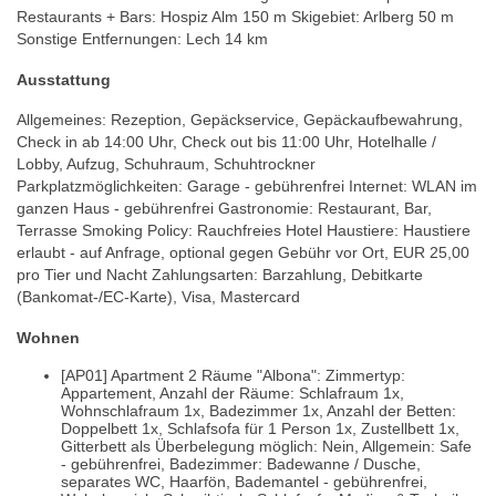
Restaurants + Bars: Hospiz Alm 150 m Skigebiet: Arlberg 50 m
Sonstige Entfernungen: Lech 14 km
Ausstattung
Allgemeines: Rezeption, Gepäckservice, Gepäckaufbewahrung,
Check in ab 14:00 Uhr, Check out bis 11:00 Uhr, Hotelhalle /
Lobby, Aufzug, Schuhraum, Schuhtrockner
Parkplatzmöglichkeiten: Garage - gebührenfrei Internet: WLAN im
ganzen Haus - gebührenfrei Gastronomie: Restaurant, Bar,
Terrasse Smoking Policy: Rauchfreies Hotel Haustiere: Haustiere
erlaubt - auf Anfrage, optional gegen Gebühr vor Ort, EUR 25,00
pro Tier und Nacht Zahlungsarten: Barzahlung, Debitkarte
(Bankomat-/EC-Karte), Visa, Mastercard
Wohnen
[AP01] Apartment 2 Räume "Albona": Zimmertyp:
Appartement, Anzahl der Räume: Schlafraum 1x,
Wohnschlafraum 1x, Badezimmer 1x, Anzahl der Betten:
Doppelbett 1x, Schlafsofa für 1 Person 1x, Zustellbett 1x,
Gitterbett als Überbelegung möglich: Nein, Allgemein: Safe
- gebührenfrei, Badezimmer: Badewanne / Dusche,
separates WC, Haarfön, Bademantel - gebührenfrei,