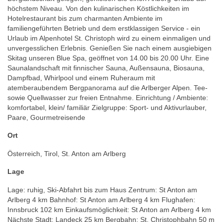
höchstem Niveau. Von den kulinarischen Köstlichkeiten im
Hotelrestaurant bis zum charmanten Ambiente im
familiengeführten Betrieb und dem erstklassigen Service - ein
Urlaub im Alpenhotel St. Christoph wird zu einem einmaligen und
unvergesslichen Erlebnis. Genießen Sie nach einem ausgiebigen
Skitag unseren Blue Spa, geöffnet von 14.00 bis 20.00 Uhr. Eine
Saunalandschaft mit finnischer Sauna, Außensauna, Biosauna,
Dampfbad, Whirlpool und einem Ruheraum mit
atemberaubendem Bergpanorama auf die Arlberger Alpen. Tee-
sowie Quellwasser zur freien Entnahme. Einrichtung / Ambiente:
komfortabel, klein/ familiär Zielgruppe: Sport- und Aktivurlauber,
Paare, Gourmetreisende
Ort
Österreich, Tirol, St. Anton am Arlberg
Lage
Lage: ruhig, Ski-Abfahrt bis zum Haus Zentrum: St Anton am
Arlberg 4 km Bahnhof: St Anton am Arlberg 4 km Flughafen:
Innsbruck 102 km Einkaufsmöglichkeit: St Anton am Arlberg 4 km
Nächste Stadt: Landeck 25 km Bergbahn: St. Christophbahn 50 m