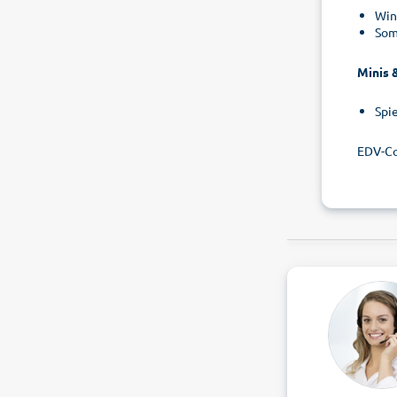
Win
Som
Minis 
Spi
EDV-Co