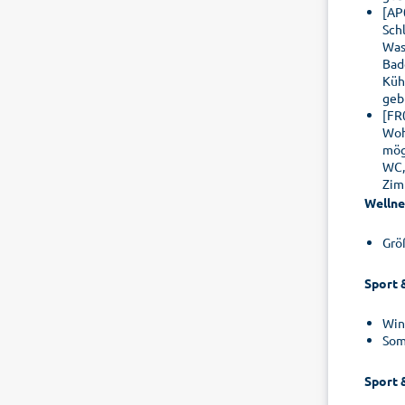
[AP
Sch
Was
Bad
Küh
geb
[FR
Woh
mög
WC,
Zim
Wellne
Grö
Sport 
Win
Som
Sport 