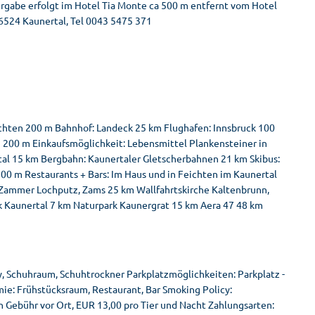
rgabe erfolgt im Hotel Tia Monte ca 500 m entfernt vom Hotel
, 6524 Kaunertal, Tel 0043 5475 371
ichten 200 m Bahnhof: Landeck 25 km Flughafen: Innsbruck 100
n 200 m Einkaufsmöglichkeit: Lebensmittel Plankensteiner in
al 15 km Bergbahn: Kaunertaler Gletscherbahnen 21 km Skibus:
00 m Restaurants + Bars: Im Haus und in Feichten im Kaunertal
 Zammer Lochputz, Zams 25 km Wallfahrtskirche Kaltenbrunn,
k Kaunertal 7 km Naturpark Kaunergrat 15 km Aera 47 48 km
by, Schuhraum, Schuhtrockner Parkplatzmöglichkeiten: Parkplatz -
ie: Frühstücksraum, Restaurant, Bar Smoking Policy:
n Gebühr vor Ort, EUR 13,00 pro Tier und Nacht Zahlungsarten: