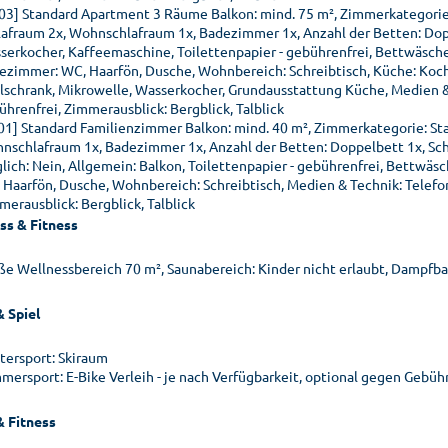
03] Standard Apartment 3 Räume Balkon: mind. 75 m², Zimmerkategorie
lafraum 2x, Wohnschlafraum 1x, Badezimmer 1x, Anzahl der Betten: Doppe
serkocher, Kaffeemaschine, Toilettenpapier - gebührenfrei, Bettwäsche
ezimmer: WC, Haarfön, Dusche, Wohnbereich: Schreibtisch, Küche: Kochn
lschrank, Mikrowelle, Wasserkocher, Grundausstattung Küche, Medien & 
ührenfrei, Zimmerausblick: Bergblick, Talblick
01] Standard Familienzimmer Balkon: mind. 40 m², Zimmerkategorie: St
nschlafraum 1x, Badezimmer 1x, Anzahl der Betten: Doppelbett 1x, Schl
lich: Nein, Allgemein: Balkon, Toilettenpapier - gebührenfrei, Bettwäs
 Haarfön, Dusche, Wohnbereich: Schreibtisch, Medien & Technik: Telefo
merausblick: Bergblick, Talblick
ss & Fitness
ße Wellnessbereich 70 m², Saunabereich: Kinder nicht erlaubt, Dampfb
& Spiel
tersport: Skiraum
mersport: E-Bike Verleih - je nach Verfügbarkeit, optional gegen Gebühr 
& Fitness