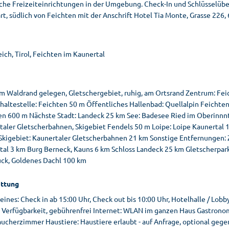
iche Freizeiteinrichtungen in der Umgebung. Check-In und Schlüsselübe
rt, südlich von Feichten mit der Anschrift Hotel Tia Monte, Grasse 226
ich, Tirol, Feichten im Kaunertal
am Waldrand gelegen, Gletschergebiet, ruhig, am Ortsrand Zentrum: Fe
haltestelle: Feichten 50 m Öffentliches Hallenbad: Quellalpin Feichte
en 600 m Nächste Stadt: Landeck 25 km See: Badesee Ried im Oberinnnt
taler Gletscherbahnen, Skigebiet Fendels 50 m Loipe: Loipe Kaunertal 1
Skigebiet: Kaunertaler Gletscherbahnen 21 km Sonstige Entfernungen:
tal 3 km Burg Berneck, Kauns 6 km Schloss Landeck 25 km Gletscherpar
uck, Goldenes Dachl 100 km
ttung
ines: Check in ab 15:00 Uhr, Check out bis 10:00 Uhr, Hotelhalle / Lob
h Verfügbarkeit, gebührenfrei Internet: WLAN im ganzen Haus Gastronom
aucherzimmer Haustiere: Haustiere erlaubt - auf Anfrage, optional gege