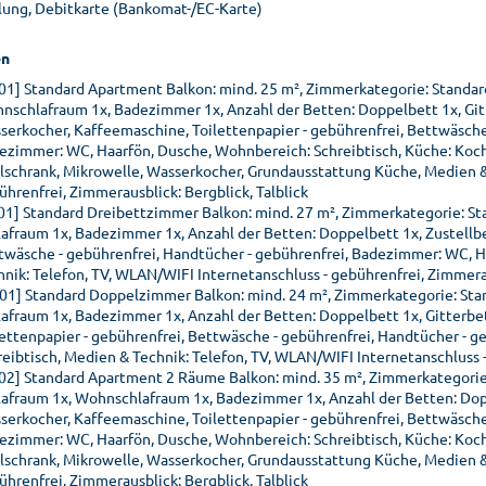
lung, Debitkarte (Bankomat-/EC-Karte)
n
01] Standard Apartment Balkon: mind. 25 m², Zimmerkategorie: Standa
nschlafraum 1x, Badezimmer 1x, Anzahl der Betten: Doppelbett 1x, Gitt
serkocher, Kaffeemaschine, Toilettenpapier - gebührenfrei, Bettwäsche
ezimmer: WC, Haarfön, Dusche, Wohnbereich: Schreibtisch, Küche: Kochn
lschrank, Mikrowelle, Wasserkocher, Grundausstattung Küche, Medien & 
ührenfrei, Zimmerausblick: Bergblick, Talblick
01] Standard Dreibettzimmer Balkon: mind. 27 m², Zimmerkategorie: St
lafraum 1x, Badezimmer 1x, Anzahl der Betten: Doppelbett 1x, Zustellbet
twäsche - gebührenfrei, Handtücher - gebührenfrei, Badezimmer: WC, H
hnik: Telefon, TV, WLAN/WIFI Internetanschluss - gebührenfrei, Zimmerau
01] Standard Doppelzimmer Balkon: mind. 24 m², Zimmerkategorie: Sta
lafraum 1x, Badezimmer 1x, Anzahl der Betten: Doppelbett 1x, Gitterbet
lettenpapier - gebührenfrei, Bettwäsche - gebührenfrei, Handtücher - 
reibtisch, Medien & Technik: Telefon, TV, WLAN/WIFI Internetanschluss -
02] Standard Apartment 2 Räume Balkon: mind. 35 m², Zimmerkategorie
lafraum 1x, Wohnschlafraum 1x, Badezimmer 1x, Anzahl der Betten: Doppe
serkocher, Kaffeemaschine, Toilettenpapier - gebührenfrei, Bettwäsche
ezimmer: WC, Haarfön, Dusche, Wohnbereich: Schreibtisch, Küche: Kochn
lschrank, Mikrowelle, Wasserkocher, Grundausstattung Küche, Medien & 
ührenfrei, Zimmerausblick: Bergblick, Talblick