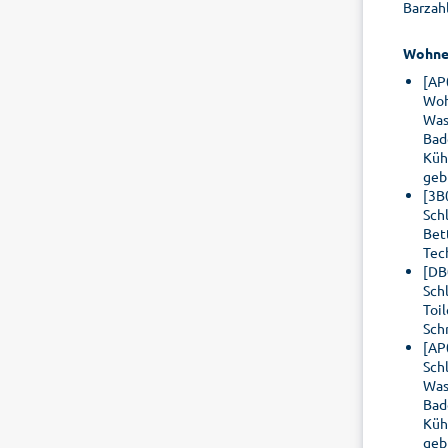
Barzah
Wohne
[AP
Woh
Was
Bad
Küh
geb
[3B
Sch
Bet
Tec
[DB
Sch
Toi
Sch
[AP
Sch
Was
Bad
Küh
geb