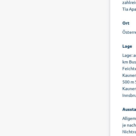
zahlre
Tia Apa
Ort
Österre
Lage
Lage: 
km Bus
Feicht
Kauner
500 m 
Kauner
Innsbr
Aussta
Allgeme
je nac
Nichtr