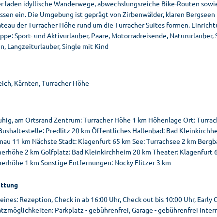
 laden idyllische Wanderwege, abwechslungsreiche Bike-Routen sowie 
issen ein. Die Umgebung ist geprägt von Zirbenwälder, klaren Bergseen 
teau der Turracher Höhe rund um die Turracher Suites formen. Einrichtu
ppe: Sport- und Aktivurlauber, Paare, Motorradreisende, Natururlauber,
n, Langzeiturlauber, Single mit Kind
eich, Kärnten, Turracher Höhe
ruhig, am Ortsrand Zentrum: Turracher Höhe 1 km Höhenlage Ort: Turrac
Bushaltestelle: Predlitz 20 km Öffentliches Hallenbad: Bad Kleinkirch
nau 11 km Nächste Stadt: Klagenfurt 65 km See: Turrachsee 2 km Bergb
herhöhe 2 km Golfplatz: Bad Kleinkirchheim 20 km Theater: Klagenfurt 6
herhöhe 1 km Sonstige Entfernungen: Nocky Flitzer 3 km
ttung
ines: Rezeption, Check in ab 16:00 Uhr, Check out bis 10:00 Uhr, Early C
atzmöglichkeiten: Parkplatz - gebührenfrei, Garage - gebührenfrei Inte