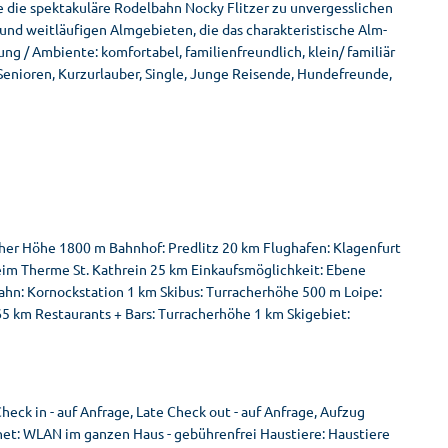
die spektakuläre Rodelbahn Nocky Flitzer zu unvergesslichen
und weitläufigen Almgebieten, die das charakteristische Alm-
ng / Ambiente: komfortabel, familienfreundlich, klein/ familiär
 Senioren, Kurzurlauber, Single, Junge Reisende, Hundefreunde,
her Höhe 1800 m Bahnhof: Predlitz 20 km Flughafen: Klagenfurt
heim Therme St. Kathrein 25 km Einkaufsmöglichkeit: Ebene
ahn: Kornockstation 1 km Skibus: Turracherhöhe 500 m Loipe:
5 km Restaurants + Bars: Turracherhöhe 1 km Skigebiet:
heck in - auf Anfrage, Late Check out - auf Anfrage, Aufzug
rnet: WLAN im ganzen Haus - gebührenfrei Haustiere: Haustiere