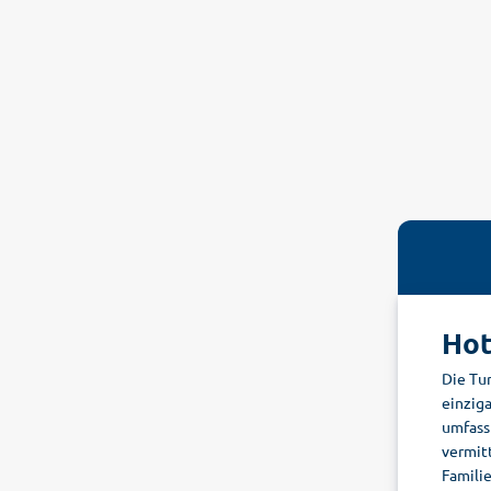
Hot
Die Tu
einzig
umfass
vermit
Famili