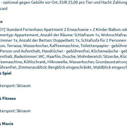
 - optional gegen Gebühr vor Ort, EUR 25,00 pro Tier und Nacht Zahlung
card
n
01] Standard Ferienhaus Apartment 2 Erwachsene + 2 Kinder Balkon oder
mertyp: Appartement, Anzahl der Räume: Schlafraum 1x, Wohnschlafra
zimmer 1x, Anzahl der Betten: Doppelbett 1x, Schlafsofa für 2 Personen
kon, Terrasse, Wasserkocher, Kaffeemaschine, Toilettenpapier - gebühre
 Person und Aufenthalt, Handtücher - gebührenfrei, Küchenwäsche - gebü
enthalt, Badezimmer: WC, Haarfön, Dusche, Wohnbereich: Sitzecke, Küche
feemaschine, Kühlschrank, Mikrowelle, Wasserkocher, Grundausstattung
ührenfrei, Zimmerausblick: Bergblick eingeschränkt, Waldblick eingesch
& Spiel
tersport: Skiraum
& Fitness
tersport: Skiraum
& Maxis