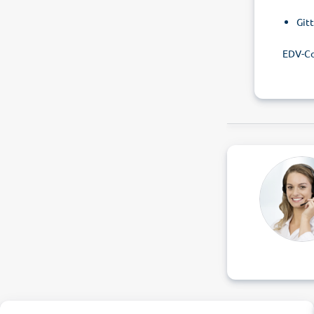
Git
EDV-C