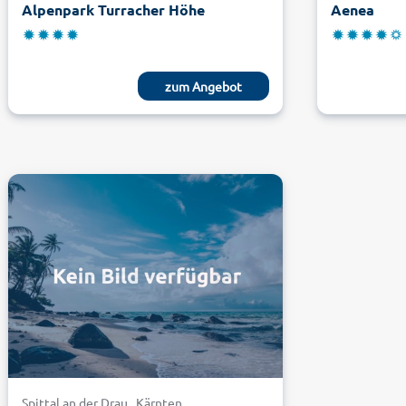
Alpenpark Turracher Höhe
Aenea
zum Angebot
Spittal an der Drau . Kärnten