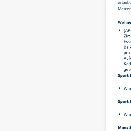
erlaubt
Master
Wohne
[AP
Zim
Ess
Bal
pro
Auf
Kaf
geb
Sport 
Win
Sport 
Win
Minis 