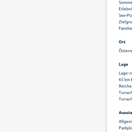
Sommer
Erlebn
See-Pla
Zielgru
Familie
Ort
Österr
Lage
Lage: 
65 km 
Reiche
Turrac
Turrac
Aussta
Allgeme
Parkpl