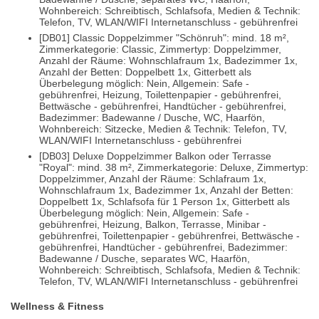
Wohnbereich: Schreibtisch, Schlafsofa, Medien & Technik:
Telefon, TV, WLAN/WIFI Internetanschluss - gebührenfrei
[DB01] Classic Doppelzimmer "Schönruh": mind. 18 m²,
Zimmerkategorie: Classic, Zimmertyp: Doppelzimmer,
Anzahl der Räume: Wohnschlafraum 1x, Badezimmer 1x,
Anzahl der Betten: Doppelbett 1x, Gitterbett als
Überbelegung möglich: Nein, Allgemein: Safe -
gebührenfrei, Heizung, Toilettenpapier - gebührenfrei,
Bettwäsche - gebührenfrei, Handtücher - gebührenfrei,
Badezimmer: Badewanne / Dusche, WC, Haarfön,
Wohnbereich: Sitzecke, Medien & Technik: Telefon, TV,
WLAN/WIFI Internetanschluss - gebührenfrei
[DB03] Deluxe Doppelzimmer Balkon oder Terrasse
"Royal": mind. 38 m², Zimmerkategorie: Deluxe, Zimmertyp:
Doppelzimmer, Anzahl der Räume: Schlafraum 1x,
Wohnschlafraum 1x, Badezimmer 1x, Anzahl der Betten:
Doppelbett 1x, Schlafsofa für 1 Person 1x, Gitterbett als
Überbelegung möglich: Nein, Allgemein: Safe -
gebührenfrei, Heizung, Balkon, Terrasse, Minibar -
gebührenfrei, Toilettenpapier - gebührenfrei, Bettwäsche -
gebührenfrei, Handtücher - gebührenfrei, Badezimmer:
Badewanne / Dusche, separates WC, Haarfön,
Wohnbereich: Schreibtisch, Schlafsofa, Medien & Technik:
Telefon, TV, WLAN/WIFI Internetanschluss - gebührenfrei
Wellness & Fitness