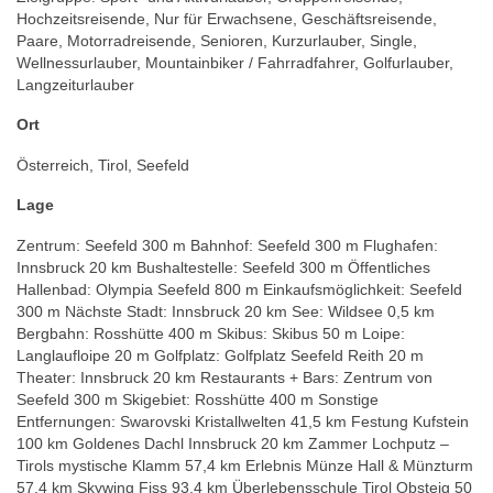
Hochzeitsreisende, Nur für Erwachsene, Geschäftsreisende,
Paare, Motorradreisende, Senioren, Kurzurlauber, Single,
Wellnessurlauber, Mountainbiker / Fahrradfahrer, Golfurlauber,
Langzeiturlauber
Ort
Österreich, Tirol, Seefeld
Lage
Zentrum: Seefeld 300 m Bahnhof: Seefeld 300 m Flughafen:
Innsbruck 20 km Bushaltestelle: Seefeld 300 m Öffentliches
Hallenbad: Olympia Seefeld 800 m Einkaufsmöglichkeit: Seefeld
300 m Nächste Stadt: Innsbruck 20 km See: Wildsee 0,5 km
Bergbahn: Rosshütte 400 m Skibus: Skibus 50 m Loipe:
Langlaufloipe 20 m Golfplatz: Golfplatz Seefeld Reith 20 m
Theater: Innsbruck 20 km Restaurants + Bars: Zentrum von
Seefeld 300 m Skigebiet: Rosshütte 400 m Sonstige
Entfernungen: Swarovski Kristallwelten 41,5 km Festung Kufstein
100 km Goldenes Dachl Innsbruck 20 km Zammer Lochputz –
Tirols mystische Klamm 57,4 km Erlebnis Münze Hall & Münzturm
57,4 km Skywing Fiss 93,4 km Überlebensschule Tirol Obsteig 50