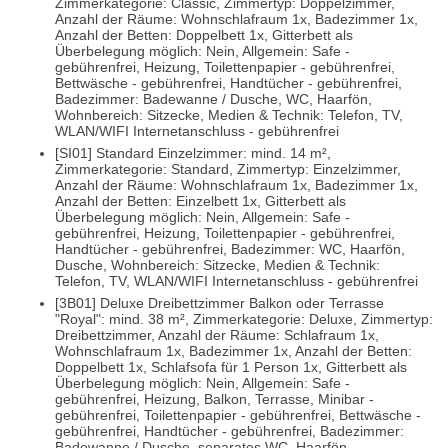
Zimmerkategorie: Classic, Zimmertyp: Doppelzimmer,
Anzahl der Räume: Wohnschlafraum 1x, Badezimmer 1x,
Anzahl der Betten: Doppelbett 1x, Gitterbett als
Überbelegung möglich: Nein, Allgemein: Safe -
gebührenfrei, Heizung, Toilettenpapier - gebührenfrei,
Bettwäsche - gebührenfrei, Handtücher - gebührenfrei,
Badezimmer: Badewanne / Dusche, WC, Haarfön,
Wohnbereich: Sitzecke, Medien & Technik: Telefon, TV,
WLAN/WIFI Internetanschluss - gebührenfrei
[SI01] Standard Einzelzimmer: mind. 14 m²,
Zimmerkategorie: Standard, Zimmertyp: Einzelzimmer,
Anzahl der Räume: Wohnschlafraum 1x, Badezimmer 1x,
Anzahl der Betten: Einzelbett 1x, Gitterbett als
Überbelegung möglich: Nein, Allgemein: Safe -
gebührenfrei, Heizung, Toilettenpapier - gebührenfrei,
Handtücher - gebührenfrei, Badezimmer: WC, Haarfön,
Dusche, Wohnbereich: Sitzecke, Medien & Technik:
Telefon, TV, WLAN/WIFI Internetanschluss - gebührenfrei
[3B01] Deluxe Dreibettzimmer Balkon oder Terrasse
"Royal": mind. 38 m², Zimmerkategorie: Deluxe, Zimmertyp:
Dreibettzimmer, Anzahl der Räume: Schlafraum 1x,
Wohnschlafraum 1x, Badezimmer 1x, Anzahl der Betten:
Doppelbett 1x, Schlafsofa für 1 Person 1x, Gitterbett als
Überbelegung möglich: Nein, Allgemein: Safe -
gebührenfrei, Heizung, Balkon, Terrasse, Minibar -
gebührenfrei, Toilettenpapier - gebührenfrei, Bettwäsche -
gebührenfrei, Handtücher - gebührenfrei, Badezimmer:
Badewanne / Dusche, separates WC, Haarfön,