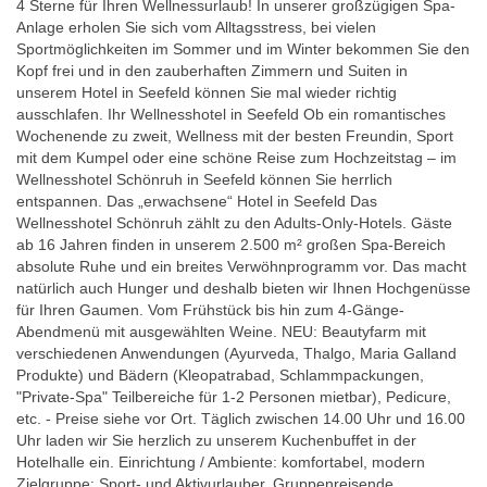
4 Sterne für Ihren Wellnessurlaub! In unserer großzügigen Spa-
Anlage erholen Sie sich vom Alltagsstress, bei vielen
Sportmöglichkeiten im Sommer und im Winter bekommen Sie den
Kopf frei und in den zauberhaften Zimmern und Suiten in
unserem Hotel in Seefeld können Sie mal wieder richtig
ausschlafen. Ihr Wellnesshotel in Seefeld Ob ein romantisches
Wochenende zu zweit, Wellness mit der besten Freundin, Sport
mit dem Kumpel oder eine schöne Reise zum Hochzeitstag – im
Wellnesshotel Schönruh in Seefeld können Sie herrlich
entspannen. Das „erwachsene“ Hotel in Seefeld Das
Wellnesshotel Schönruh zählt zu den Adults-Only-Hotels. Gäste
ab 16 Jahren finden in unserem 2.500 m² großen Spa-Bereich
absolute Ruhe und ein breites Verwöhnprogramm vor. Das macht
natürlich auch Hunger und deshalb bieten wir Ihnen Hochgenüsse
für Ihren Gaumen. Vom Frühstück bis hin zum 4-Gänge-
Abendmenü mit ausgewählten Weine. NEU: Beautyfarm mit
verschiedenen Anwendungen (Ayurveda, Thalgo, Maria Galland
Produkte) und Bädern (Kleopatrabad, Schlammpackungen,
"Private-Spa" Teilbereiche für 1-2 Personen mietbar), Pedicure,
etc. - Preise siehe vor Ort. Täglich zwischen 14.00 Uhr und 16.00
Uhr laden wir Sie herzlich zu unserem Kuchenbuffet in der
Hotelhalle ein. Einrichtung / Ambiente: komfortabel, modern
Zielgruppe: Sport- und Aktivurlauber, Gruppenreisende,