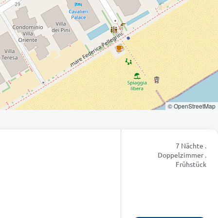
© OpenStreetMap
7 Nächte .
Doppelzimmer .
Frühstück