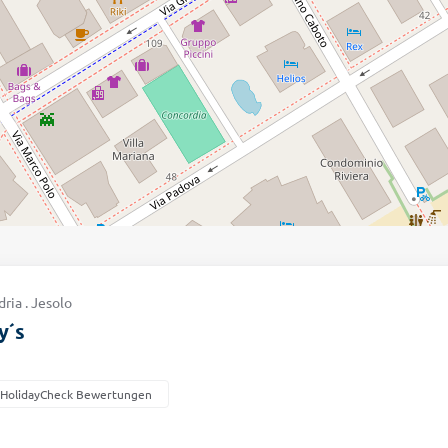
dria . Jesolo
y´s
 HolidayCheck Bewertungen