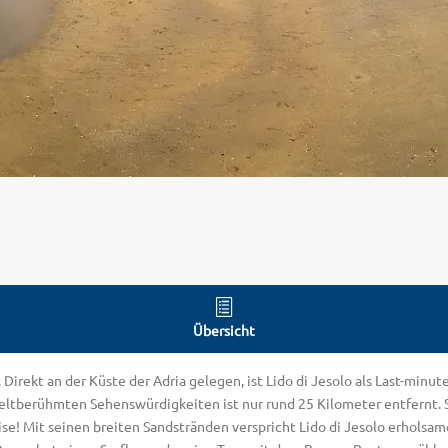
Übersicht
n. Direkt an der Küste der Adria gelegen, ist Lido di Jesolo als Last-mi
berühmten Sehenswürdigkeiten ist nur rund 25 Kilometer entfernt. Seh
ise! Mit seinen breiten Sandstränden verspricht Lido di Jesolo erholsa