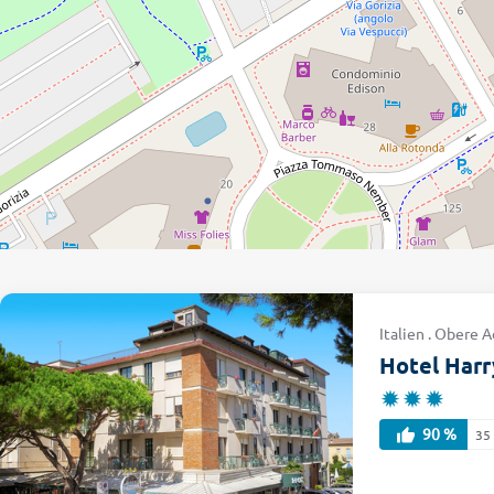
Italien . Obere A
Hotel Harr
90 %
35