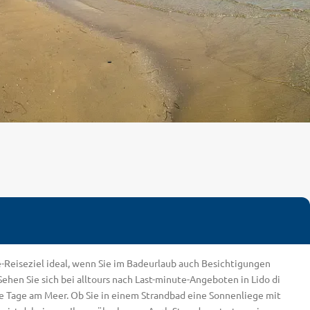
nute-Reiseziel ideal, wenn Sie im Badeurlaub auch Besichtigungen
en Sie sich bei alltours nach Last-minute-Angeboten in Lido di
me Tage am Meer. Ob Sie in einem Strandbad eine Sonnenliege mit