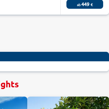
449
€
ab
ights