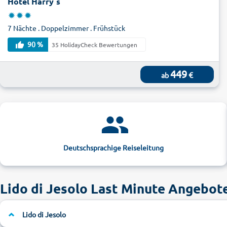
Hotel Harry´s
7 Nächte . Doppelzimmer . Frühstück
90 %
35 HolidayCheck Bewertungen
449
€
ab
Deutschsprachige Reiseleitung
Lido di Jesolo Last Minute Angebot
Lido di Jesolo