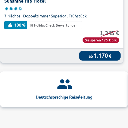
Sunshine Hip Hotel
7 Nächte . Doppelzimmer Superior . Frühstück
100 %
18 HolidayCheck Bewertungen
1.345 €
Sie sparen 175 € p.P.
1.170
€
ab
Deutschsprachige Reiseleitung