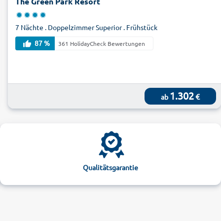
The Green Park Resort
7 Nächte . Doppelzimmer Superior . Frühstück
87 %
361 HolidayCheck Bewertungen
1.302
€
ab
Qualitätsgarantie