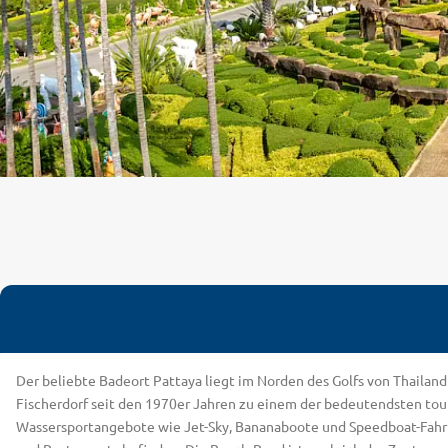
Der beliebte Badeort Pattaya liegt im Norden des Golfs von Thailan
Fischerdorf seit den 1970er Jahren zu einem der bedeutendsten tour
Wassersportangebote wie Jet-Sky, Bananaboote und Speedboat-Fahrt