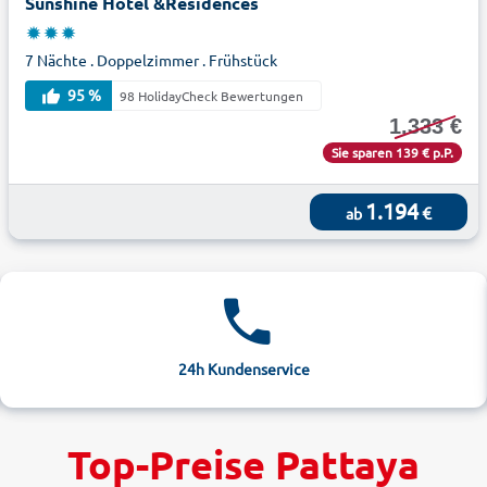
Sunshine Hotel &Residences
7 Nächte . Doppelzimmer . Frühstück
95 %
98 HolidayCheck Bewertungen
1.333 €
Sie sparen 139 € p.P.
1.194
€
ab
24h Kundenservice
Top-Preise Pattaya