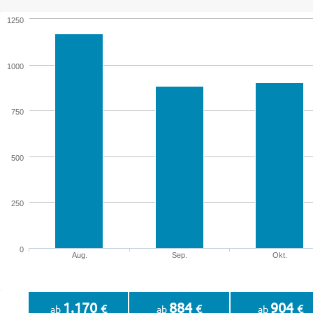
1250
1000
750
500
250
0
Aug.
Sep.
Okt.
1.170
884
904
€
€
€
ab
ab
ab