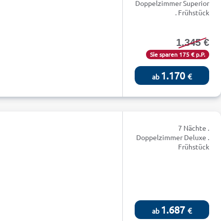
Doppelzimmer Superior
. Frühstück
1.345 €
Sie sparen 175 € p.P.
1.170
€
ab
7 Nächte .
Doppelzimmer Deluxe .
Frühstück
1.687
€
ab