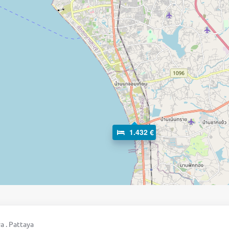
1.432 €
a . Pattaya