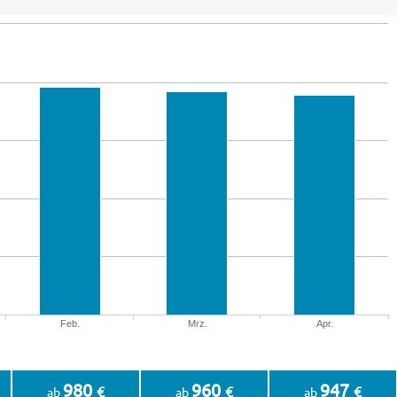
Feb.
Mrz.
Apr.
980
960
947
€
€
€
ab
ab
ab