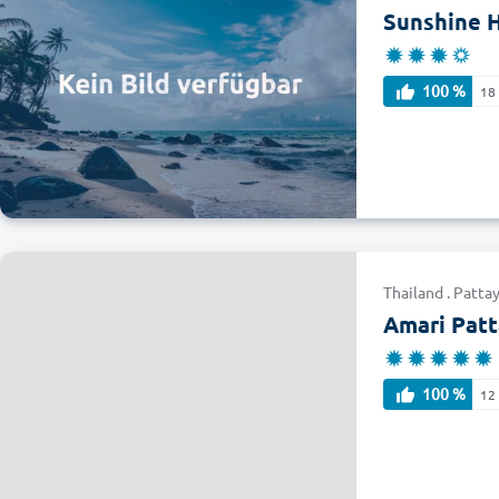
Sunshine H
100 %
18
Thailand . Pattay
Amari Pat
100 %
12