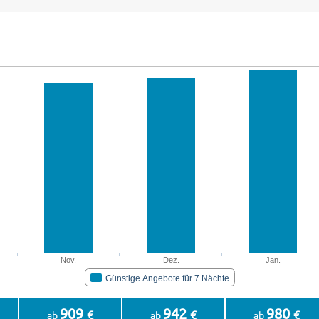
Nov.
Dez.
Jan.
Günstige Angebote für 7 Nächte
909
942
980
€
€
€
ab
ab
ab