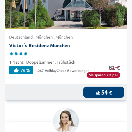
Deutschland . München . München
Victor´s Residenz München
1 Nacht . Doppelzimmer . Frühstück
61 €
76 %
1.067 HolidayCheck Bewertungen
Sie sparen 7 € p.P.
54
€
ab