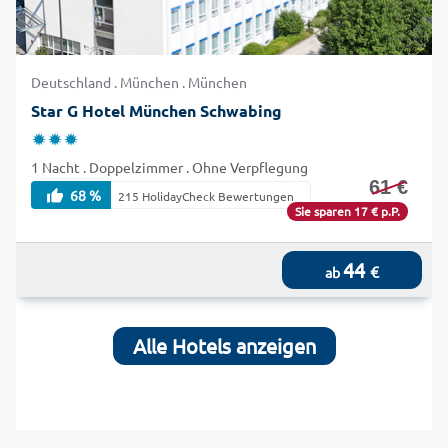
Deutschland . München . München
Star G Hotel München Schwabing
1 Nacht . Doppelzimmer . Ohne Verpflegung
61 €
68 %
215 HolidayCheck Bewertungen
Sie sparen 17 € p.P.
44
€
ab
Alle Hotels anzeigen