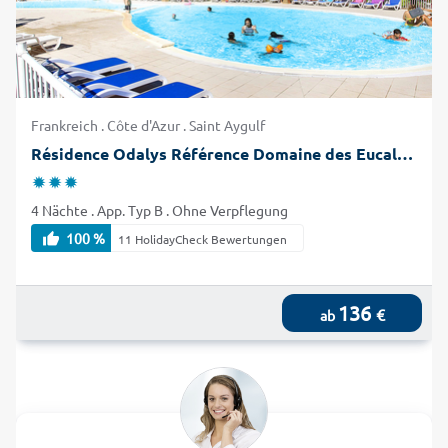
Frankreich . Côte d'Azur . Saint Aygulf
Résidence Odalys Référence Domaine des Eucalyptus
4 Nächte . App. Typ B . Ohne Verpflegung
100 %
11 HolidayCheck Bewertungen
136
€
ab