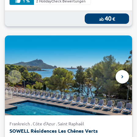
1 %
2 HolidayCheck Bewertungen
40
€
ab
Frankreich . Côte d'Azur . Saint Raphaël
SOWELL Résidences Les Chênes Verts