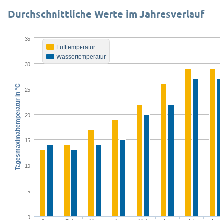
Durchschnittliche Werte im Jahresverlauf
35
Lufttemperatur
Wassertemperatur
30
Tagesmaximaltemperatur in °C
25
20
15
10
5
0