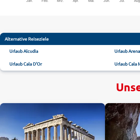
Jan.
Feb.
Mrz.
Apr.
Mai.
Jun.
Jul.
Aug
Alternative Reiseziele
Urlaub Alcudia
Urlaub Arena
Urlaub Cala D'Or
Urlaub Cala 
Unse