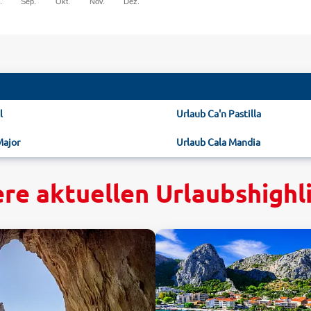
.
Sep.
Okt.
Nov.
Dez.
l
Urlaub Ca'n Pastilla
Major
Urlaub Cala Mandia
re aktuellen Urlaubshighl