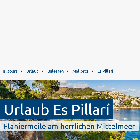
alltours
Urlaub
Balearen
Mallorca
Es Pillarí
Urlaub Es Pillarí
Flaniermeile am herrlichen Mittelmeer