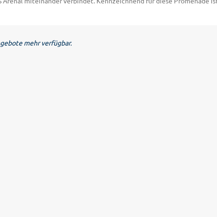
e S’Arenal miteinander verbindet. Kennzeichnend für diese Promenade 
r verbinden, lohnt ein Ausflug zur mallorquinischen Hauptstadt Palma de
ngebote mehr verfügbar.
st. Das Bauwerk ist 109 Meter lang und für architektonische Elemente 
itere Attraktionen Palmas erwarten Sie in der mittelalterlichen Burganl
schen und bürgerlichen Architektur. Obwohl die Serra de Tramuntana im 
das Gebirge entdecken Sie Tiere wie die Mallorca-Geburtshelferkröte un