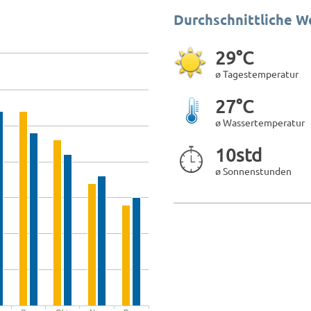
Durchschnittliche W
29°C
ø Tagestemperatur
27°C
ø Wassertemperatur
10std
ø Sonnenstunden