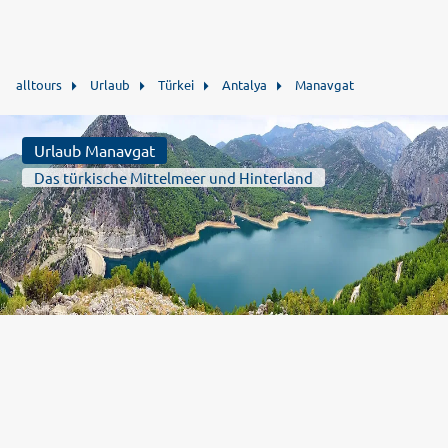
alltours
Urlaub
Türkei
Antalya
Manavgat
Urlaub Manavgat
Das türkische Mittelmeer und Hinterland