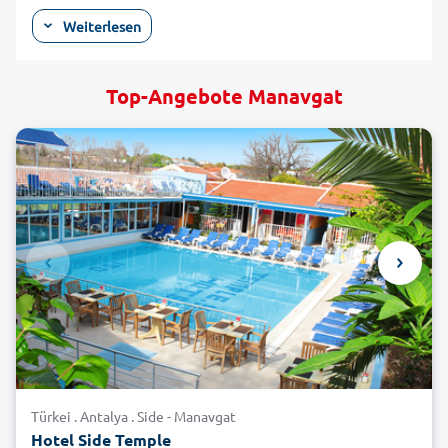
ist wenige Kilometer weiter im Hinterland angesiedelt und
Weiterlesen
liegt auf einer fruchtbaren Ebene zu beiden Seiten des
gleichnamigen Flusses. Hier werden Baumwolle, Sesam,
Getreide und diverse Obst- und Gemüsesorten angebaut,
Top-Angebote Manavgat
während am Fluss Fischzucht betrieben wird. Ein absolutes
Highlight in Ihrem Urlaub in Side Manavgat ist der Besuch
des orientalischen Marktes, der montags in Manavgat
stattfindet. Auf dem Basar finden sie sämtliche
Köstlichkeiten der Region. Handeln ist hier nicht nur erlaubt,
sondern erwünscht! Eine Spezialität sind die vielen
Honigsorten, die hier angeboten werden. Die Gelegenheit
während Ihres Urlaubs in Side Manavgat, mit einem
türkischen Tee über den Markt umgeben von exotischen
Gerüchen zu schlendern, sollten Sie sich nicht entgehen
lassen!
Tosende Wasserfälle und
atemberaubende, wilde Natur
Türkei . Antalya . Side - Manavgat
Ein beliebtes Ausflugsziel sind die Wasserfälle von
Hotel Side Temple