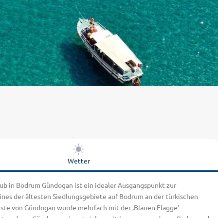
Wetter
aub in Bodrum Gündogan ist ein idealer Ausgangspunkt zur
ines der ältesten Siedlungsgebiete auf Bodrum an der türkischen
Küste von Gündogan wurde mehrfach mit der ‚Blauen Flagge’