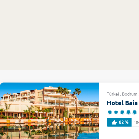
Türkei . Bodrum
Hotel Bai
82 %
15