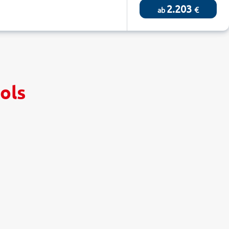
2.203
€
ab
ols