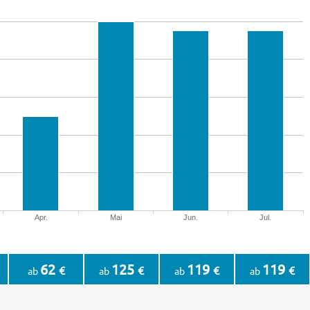
Apr.
Mai
Jun.
Jul.
62
125
119
119
€
€
€
€
ab
ab
ab
ab