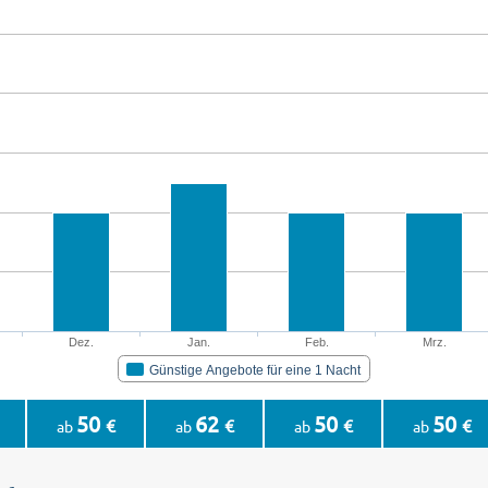
Dez.
Jan.
Feb.
Mrz.
Günstige Angebote für eine 1 Nacht
50
62
50
50
€
€
€
€
ab
ab
ab
ab