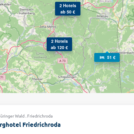
2 Hotels
ab 50 €
2 Hotels
ab 120 €
51 €
üringer Wald . Friedrichroda
ghotel Friedrichroda