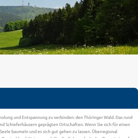
Erholung und Entspannung zu verbinden: den Thüringer Wald. Das rund
und Schieferhäusern geprägten Ortschaften. Wenn Sie sich für einen
e Seele baumeln und es sich gut gehen zu lassen. Überregional