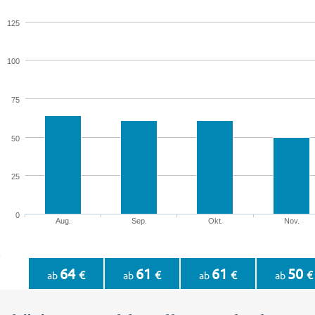
125
100
75
50
25
0
Aug.
Sep.
Okt.
Nov.
64
61
61
50
€
€
€
€
ab
ab
ab
ab