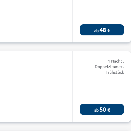
48
€
ab
1 Nacht .
Doppelzimmer .
Frühstück
50
€
ab