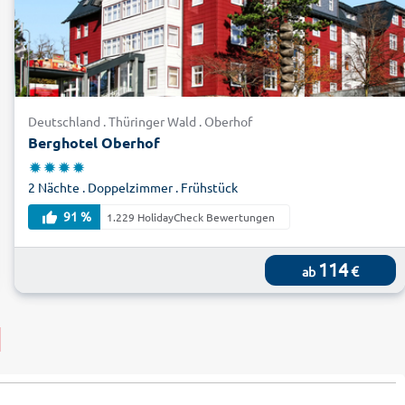
Deutschland . Thüringer Wald . Oberhof
Berghotel Oberhof
2 Nächte . Doppelzimmer . Frühstück
91 %
1.229 HolidayCheck Bewertungen
114
€
ab
d