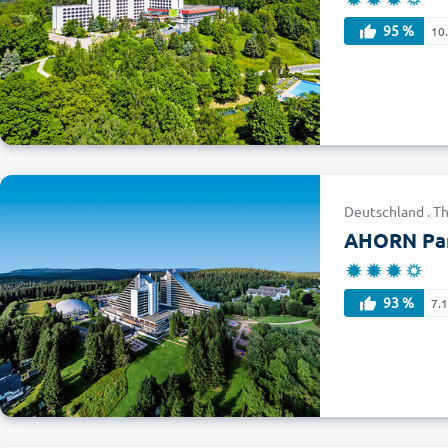
95 %
10
Deutschland . T
AHORN Pan
93 %
7.