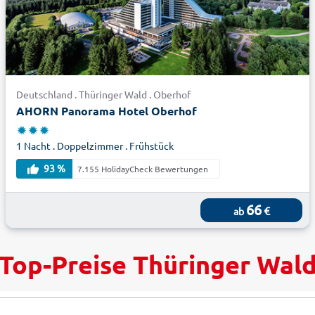
Deutschland . Thüringer Wald . Oberhof
AHORN Panorama Hotel Oberhof
1 Nacht . Doppelzimmer . Frühstück
93 %
7.155 HolidayCheck Bewertungen
66
€
ab
Top-Preise Thüringer Wal