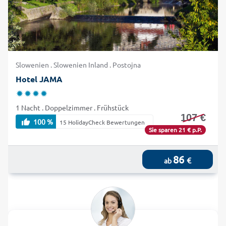
Slowenien . Slowenien Inland . Postojna
Hotel JAMA
1 Nacht . Doppelzimmer . Frühstück
107 €
100 %
15 HolidayCheck Bewertungen
Sie sparen 21 € p.P.
86
€
ab