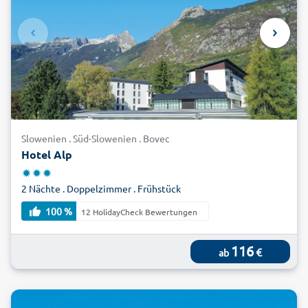
Slowenische Riviera auf der Halbinsel Istrien, legen Sie
erholsame Strandtage ein und lassen Sie sich in Ihrem
Wellnesshotel verwöhnen. Ihren Wellnessurlaub in
Slowenien buchen Sie jetzt zum günstigen Preis bei alltours.
Slowenien . Süd-Slowenien . Bovec
Hotel Alp
2 Nächte . Doppelzimmer . Frühstück
100 %
12 HolidayCheck Bewertungen
116
€
ab