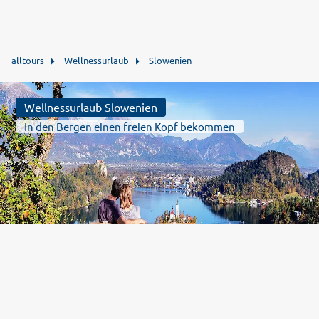
alltours
Wellnessurlaub
Slowenien
Wellnessurlaub Slowenien
In den Bergen einen freien Kopf bekommen