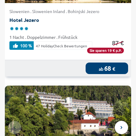
Slowenien . Slowenien Inland . Bohinjski Jezero
Hotel Jezero
1 Nacht . Doppelzimmer . Frühstück
87 €
100 %
47 HolidayCheck Bewertungen
Sie sparen 19 € p.P.
68
€
ab