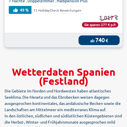
7 Nächte . Doppelzimmer . Halbpension Plus
49 %
73 HolidayCheck Bewertungen
1.017 €
Sie sparen 277 € p.P.
740
€
ab
Wetterdaten Spanien
(Festland)
Die Gebiete im Norden und Nordwesten haben atlantisches
Seeklima. Die Meseta und das Ebrobecken weisen dagegen
ausgesprochen kontinentales, das andalusische Becken sowie die
Landschaften am Mittelmeer ein mediterranes Klima auf.
In den östlichen, südlichen und südöstlichen Küstengebieten sind
die Herbst-, Winter- und Frühjahrsmonate ausgesprochen mild