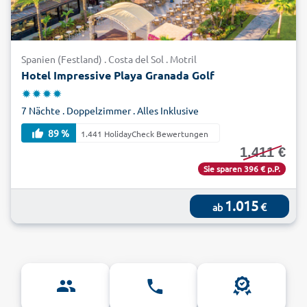
das Naturschutzgebiet "El Torcal" ist mit seiner Millionen
Jahre alten bizarren Karstlandschaft sehenswert. Entdecken
Sie die Naturschönheiten und historischen Schätze
Andalusiens und buchen Sie noch heute günstig Ihren Urlaub
Spanien (Festland) . Costa del Sol . Motril
all-inclusive an der Costa del Sol bei alltours.
Hotel Impressive Playa Granada Golf
7 Nächte . Doppelzimmer . Alles Inklusive
89 %
1.441 HolidayCheck Bewertungen
1.411 €
Sie sparen 396 € p.P.
1.015
€
ab