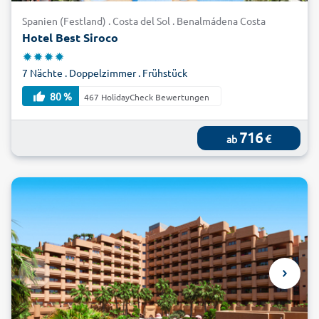
Spanien (Festland) . Costa del Sol . Benalmádena Costa
Hotel Best Siroco
7 Nächte . Doppelzimmer . Frühstück
80 %
467 HolidayCheck Bewertungen
716
€
ab