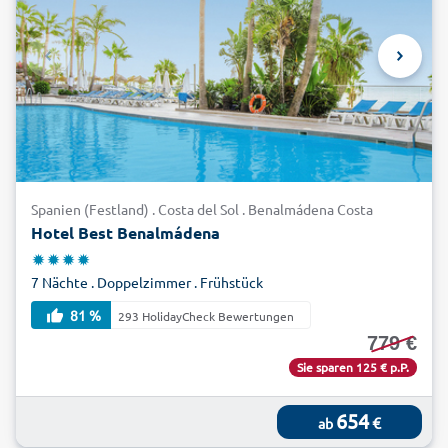
Spanien (Festland) . Costa del Sol . Benalmádena Costa
Hotel Best Benalmádena
7 Nächte . Doppelzimmer . Frühstück
81 %
293 HolidayCheck Bewertungen
779 €
Sie sparen 125 € p.P.
654
€
ab