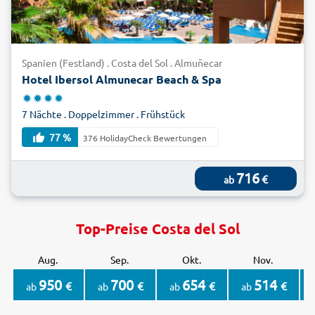
Spanien (Festland) . Costa del Sol . Almuñecar
Hotel Ibersol Almunecar Beach & Spa
7 Nächte . Doppelzimmer . Frühstück
77 %
376 HolidayCheck Bewertungen
716
€
ab
Top-Preise Costa del Sol
Aug.
Sep.
Okt.
Nov.
950
700
654
514
€
€
€
€
ab
ab
ab
ab