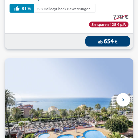
81 %
293 HolidayCheck Bewertungen
779 €
Sie sparen 125 € p.P.
654
€
ab