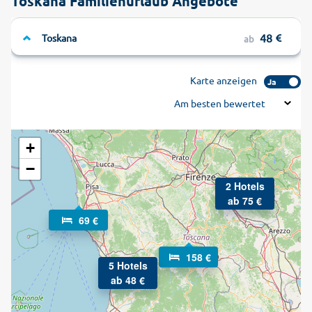
Toskana Familienurlaub Angebote
48
Toskana
ab
Karte anzeigen
Ja
Am besten bewertet
+
−
2 Hotels
ab 75 €
69 €
158 €
5 Hotels
ab 48 €