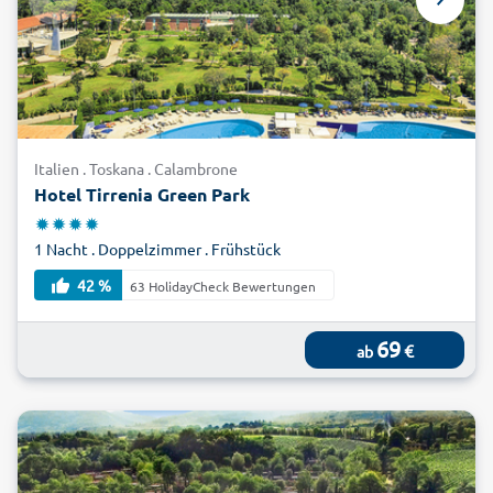
begeistert! Das Traumziel vieler Italien-Urlauber aus
Deutschland erwartet Sie mit offenen Armen! Reisen Sie
günstig und einfach mit alltours zum Familienurlaub in die
Toskana – gleich buchen!
Italien . Toskana . Calambrone
Hotel Tirrenia Green Park
1 Nacht . Doppelzimmer . Frühstück
42 %
63 HolidayCheck Bewertungen
69
€
ab