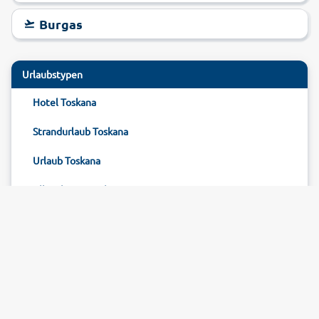
Burgas
Urlaubstypen
Hotel Toskana
Strandurlaub Toskana
Urlaub Toskana
All Inclusive Toskana
Last Minute Toskana
Bewertung
Familienurlaub Toskana
2
Bewertungen (
20
%)