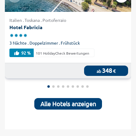
Italien . Toskana . Portoferraio
Hotel Fabricia
3 Nächte . Doppelzimmer . Frühstück
92 %
101 HolidayCheck Bewertungen
348
€
ab
Alle Hotels anzeigen