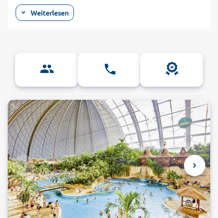
durch natürliche, verzweigte Flussarme der Spree und
Weiterlesen
künstlich angelegte Kanäle charakterisiert wird. Hotels im
Spreewald sind gute Ausgangspunkte, um die Region bei
einer Bootsfahrt näher kennenzulernen. Lassen Sie sich in
den Ferien mit einem Kahn durch die Kanäle schippern oder
werden Sie aktiv und paddeln Sie selbst in dem weitläufigen
Flussnetz. Lübbenau wird auch das Tor zum Spreewald
genannt und besitzt einen großen Hafen, wo neben
Kahnfahrten auch Verleih von Kanus und Paddelbooten
angeboten werden. Spreewald-Urlauber können hier
außerdem das Schloss Lübbenau, klassizistische
Bürgerhäuser und das Spreewaldmuseum Lehde besichtigen.
Das Freilichtmuseum informiert unter anderem über die
Geschichte und Erzeugung der berühmten Spreewaldgurken.
Buchen Sie mit alltours einfach günstig Ihr Zimmer in einem
der Spreewald-Hotels und verbringen Sie
abwechslungsreiche Urlaubstage inmitten der Natur!
Von Hotels aus den Spreewald mit dem