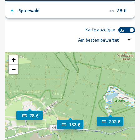
78
Spreewald
ab
Karte anzeigen
Ja
Am besten bewertet
+
−
78 €
202 €
133 €