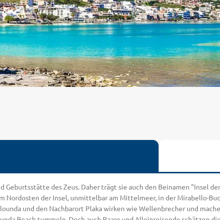
und Geburtsstätte des Zeus. Daher trägt sie auch den Beinamen "Insel d
 im Nordosten der Insel, unmittelbar am Mittelmeer, in der Mirabello-Bu
Elounda und den Nachbarort Plaka wirken wie Wellenbrecher und machen 
 Elounda Beach tummeln. Doch auch Paare und Alleinreisende schätzen 