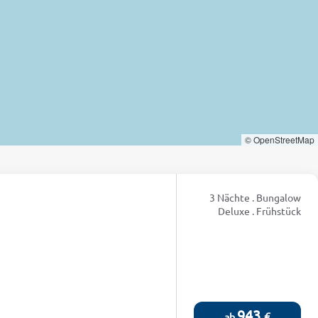
© OpenStreetMap
3 Nächte . Bungalow
Deluxe . Frühstück
943
€
ab