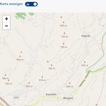
Karte anzeigen
Ja
+
−