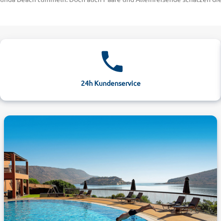
nen und Cafés auch schicke Boutiquen und Souvenirläden. Stöbern Sie be
ist beispielsweise das Hotel "Elounda Garden Suites" mit eigenem Kinde
tel ist hingegen das "Royal Marmin Bay Boutique and Art" mit eigene
 Geschichte entdecken
 kleine Küstenstadt Agios Nikolaos. Dort finden Sie eines des beliebte
nd fasziniert mit seinen kleinen Fischerbooten und den bunten Häusch
24h Kundenservice
nem Rücken die schöne Königstochter Europa nach Kreta. Eine zweite auffä
alls einen Ausflug wert ist die vor der Küste liegende Insel Spinalonga,
 einen Besuch der Ausgrabungsstätte von Knossos ein. Hier stand einst d
ie in Ihrem Urlaub auf Kreta Badefreuden mit Zeitreisen in die griech