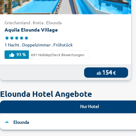
Griechenland . Kreta . Elounda
Aquila Elounda Village
1 Nacht . Doppelzimmer . Frühstück
93 %
691 HolidayCheck Bewertungen
154
€
ab
Elounda Hotel Angebote
Nur Hotel
Elounda