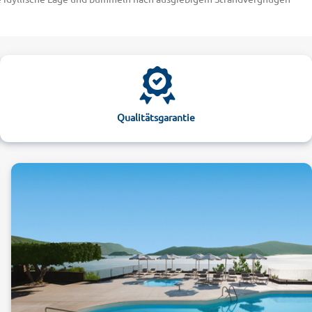
i alltours nach günstigen Angeboten für Ihren Urlaub in Elounda.
rpool. Es liegt nur 60 Meter vom Strand entfernt und bietet
m Zugang zum Icaros Beach, Strand- und Poolbar sowie einem
sten Fotomotive Kretas: den Fischereihafen am Voulismeni-See.
en. Nicht weit vom Hafen entdecken Sie die Europa-Statue, die den
Qualitätsgarantie
llige Statue in Agios Nikolaos ist das "Horn der Amalthea" – in
 auf der sich die letzte Lepra-Kolonie Europas befand. Interessieren
er gewaltige Palast von König Minos, dessen gut erhaltene Ruinen die
ische Kultur und genießen Sie den angenehmen Service in Ihrem