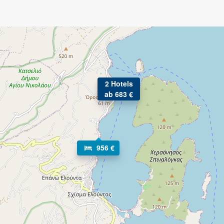
2 Hotels
ab 683 €
956 €