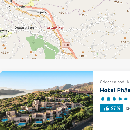
Griechenland . K
Hotel Phāe
97 %
12