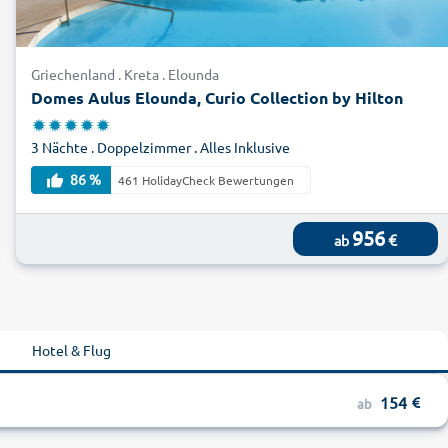
Griechenland . Kreta . Elounda
Domes Aulus Elounda, Curio Collection by Hilton
3 Nächte . Doppelzimmer . Alles Inklusive
86 %
461 HolidayCheck Bewertungen
956
€
ab
Hotel & Flug
154
ab