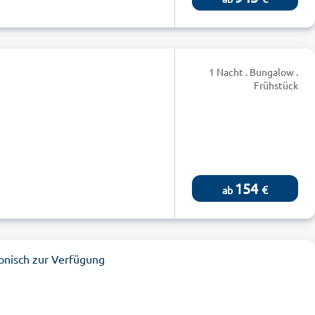
1 Nacht . Bungalow .
Frühstück
154
€
ab
onisch zur Verfügung