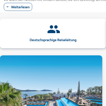
gern an der Promenade entlang. Hier finden Sie neben kleinen Taver
Weiterlesen
Das passende Hotel buchen Sie einfach online. Für Familien perfekt 
verschiedene komfortable Familienzimmer. Ein reines Erwachsenenho
ausgedehnten Spa- und Wellnessbereich.
Rund um Elounda: vom Hotel die griechische
Nur etwa 10 Kilometer von Ihrem Hotel in Elounda entfernt liegt die
Dieser ist durch einen Kanal direkt mit dem Mittelmeer verbunden u
Deutschsprachige Reiseleitung
Göttervater Zeus in Gestalt eines Stieres zeigt. Er entführt auf sei
diesem soll die göttliche Speise Ambrosia serviert worden sein. Ebenf
Sie sich für die antike Geschichte Kretas, planen Sie auf jeden Fall
eindrucksvolle Größe des Bauwerks noch erahnen lassen. Verbinden S
Hotel. Bei alltours finden Sie attraktive Angebote zum kleinen Preis.