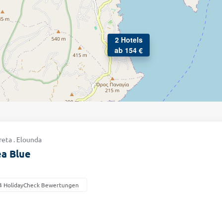
2 Hotels
ab 154 €
reta . Elounda
a Blue
4 HolidayCheck Bewertungen