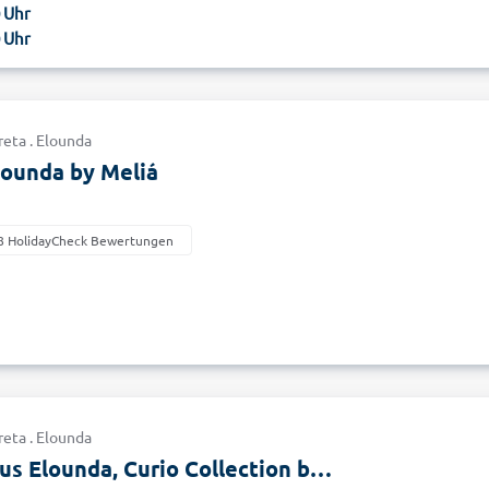
0 Uhr
0 Uhr
reta . Elounda
ounda by Meliá
8 HolidayCheck Bewertungen
reta . Elounda
Domes Aulus Elounda, Curio Collection by Hilton