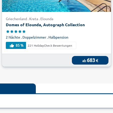
Griechenland . Kreta . Elounda
Domes of Elounda, Autograph Collection
2 Nächte . Doppelzimmer . Halbpension
85 %
221 HolidayCheck Bewertungen
683
€
ab