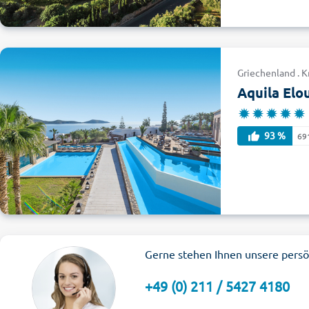
Griechenland . K
Aquila Elo
93 %
69
Gerne stehen Ihnen unsere persö
+49 (0) 211 / 5427 4180