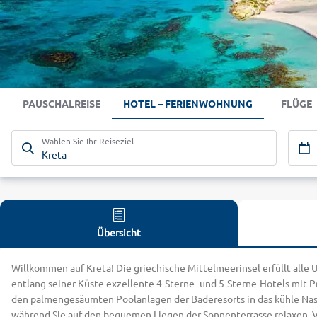
PAUSCHALREISE
HOTEL – FERIENWOHNUNG
FLÜGE
Wählen Sie Ihr Reiseziel
Kreta
Übersicht
Willkommen auf Kreta! Die griechische Mittelmeerinsel erfüllt alle
entlang seiner Küste exzellente 4-Sterne- und 5-Sterne-Hotels mit P
den palmengesäumten Poolanlagen der Baderesorts in das kühle Nass e
während Sie auf den bequemen Liegen der Sonnenterrasse relaxen. Vi