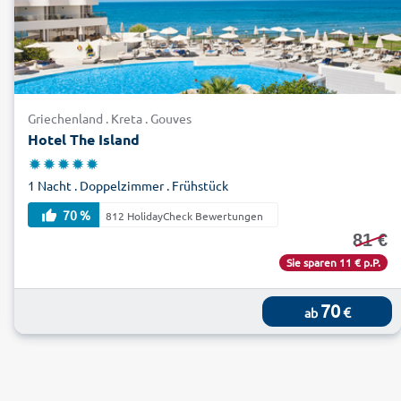
Griechenland . Kreta . Gouves
Hotel The Island
1 Nacht . Doppelzimmer . Frühstück
70 %
812 HolidayCheck Bewertungen
81 €
Sie sparen 11 € p.P.
70
€
ab