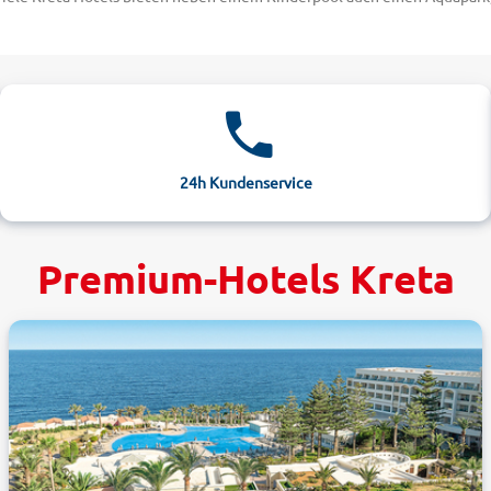
wettbewerben sowie tollen Shows und Livemusik am Abend. Sie haben L
leyball, Golf und Wassersport für Sie parat.
wie die jahrtausendealte Kultur der Insel. Direkt an der Rezeption Ihr
 dabei auf keinen Fall den Venezianischen Hafen von Rethymno und den h
er finden auf der bergigen Insel ihr Glück auf unzähligen perfekt aus
24h Kundenservice
editerrane Oliven- und Weinplantagen. Dabei entdecken Sie immer wied
 selbstverständlich in Ihrem Kreta Hotel. Damit Sie trotz aller Aktivit
e locken mit wohltuenden Whirlpools, Thalasso-Therapien und einem gro
Premium-Hotels Kreta
mit alltours zum ganz kleinen Preis!