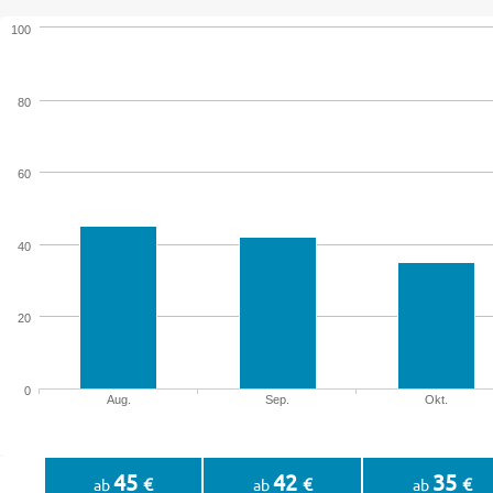
100
80
60
40
20
0
Aug.
Sep.
Okt.
45
42
35
€
€
€
ab
ab
ab