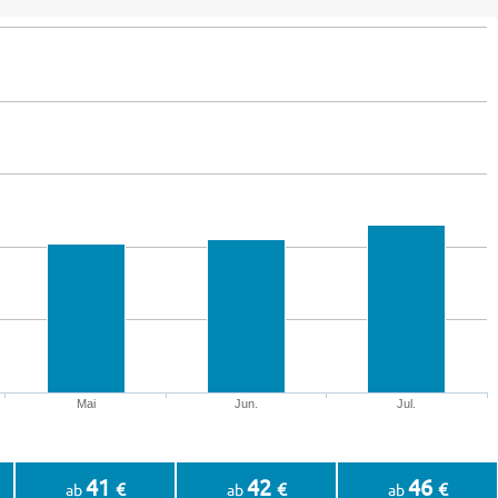
Mai
Jun.
Jul.
41
42
46
€
€
€
ab
ab
ab