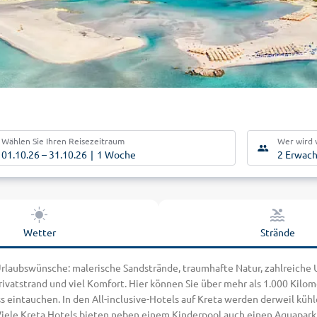
Wählen Sie Ihren Reisezeitraum
Wer wird 
01.10.26
–
31.10.26
1 Woche
2 Erwac
Wetter
Strände
 Urlaubswünsche: malerische Sandstrände, traumhafte Natur, zahlreiche
rivatstrand und viel Komfort. Hier können Sie über mehr als 1.000 Kil
intauchen. In den All-inclusive-Hotels auf Kreta werden derweil kühle
ele Kreta Hotels bieten neben einem Kinderpool auch einen Aquapark, d