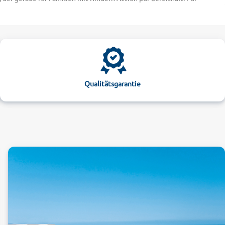
ust, auch abseits von Baden und Inselausflügen aktiv zu sein? Dann
es Kreta Hotels können Sie spannende Ausflüge buchen oder ein Auto
istorischen Palast von Knossos mit seinen wertvollen Funden aus der
geschilderten Wanderwegen und Radstrecken. Diese führen Sie direkt
Qualitätsgarantie
er schöne Strände wie den Elafonisi-Strand oder den einsamen
äten bestens erholt von der Insel mit den fast 300 Sonnentagen pro
ßen Angebot von Massagen und Heilanwendungen auf. Finden Sie jetzt