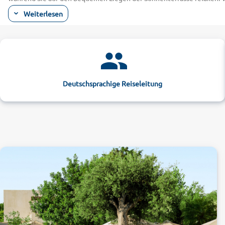
Urlaubsspaß sorgt zudem ein Animationsprogramm mit Spielen, Sport
Weiterlesen
hat Ihr Hotel auf Kreta ein breites Sportangebot mit Tennis, Beachvol
Hotels Kreta: Aktiv erholen leicht gemacht
Als Gast liegen ihnen kilometerlange Sandstrände genauso zu Füßen 
mieten, um die Insel auf eigene Faust zu erkunden. Lassen Sie sich
6000-jährigen Geschichte der Mittelmeerinsel entgehen! Aktivurlaub
Deutschsprachige Reiseleitung
von Ihrem Kreta Hotel durch aromatisch duftende Bergwälder und m
Palmenstrand von Preveli. Eine ausführliche Wanderkarte erhalten Sie
Jahr zurückkehren, finden Sie in den Wellnesshotels viel Ruhe. Si
die für Sie passende Unterkunft und buchen Sie Ihr KHotel auf Kreta 