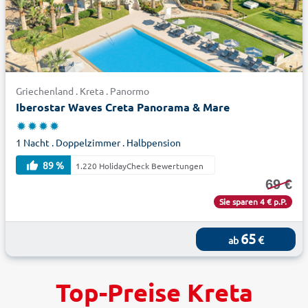
Griechenland . Kreta . Panormo
Iberostar Waves Creta Panorama & Mare
1 Nacht . Doppelzimmer . Halbpension
89 %
1.220 HolidayCheck Bewertungen
69 €
Sie sparen 4 € p.P.
65
€
ab
Top-Preise Kreta