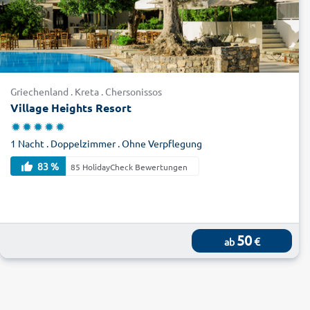
Griechenland . Kreta . Chersonissos
Village Heights Resort
1 Nacht . Doppelzimmer . Ohne Verpflegung
83 %
85 HolidayCheck Bewertungen
50
€
ab