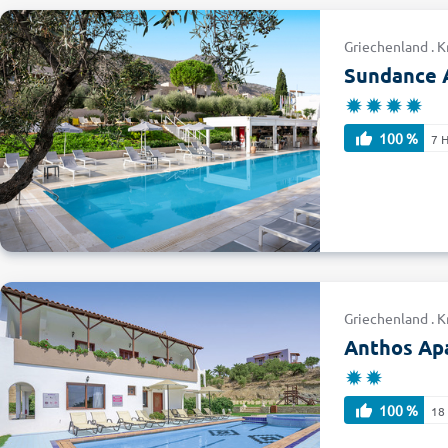
Griechenland . K
Sundance 
100 %
7 
Griechenland . Kr
Anthos Ap
100 %
18