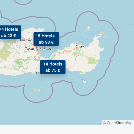
74 Hotels
ab 42 €
5 Hotels
ab 93 €
14 Hotels
ab 75 €
© OpenStreetMap