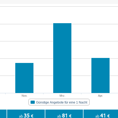
Nov.
Mrz.
Apr.
Günstige Angebote für eine 1 Nacht
35
81
41
€
€
€
ab
ab
ab