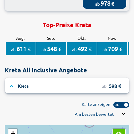
978
€
ab
Top-Preise Kreta
Aug.
Sep.
Okt.
Nov.
611
548
492
709
€
€
€
€
ab
ab
ab
ab
a
Kreta All Inclusive Angebote
598
Kreta
ab
Karte anzeigen
Ja
Am besten bewertet
+