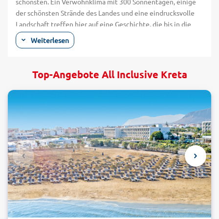
schönsten. Ein Verwöhnklima mit 300 Sonnentagen, einige
der schönsten Strände des Landes und eine eindrucksvolle
Landschaft treffen hier auf eine Geschichte, die bis in die
Zeit antiker Mythen und Legenden reicht. Die beste
Weiterlesen
Reisezeit liegt im Frühjahr und im Herbst. Zu Beginn des
Jahres steht die sonst eher karge Landschaft in Blüte und ein
würziger Duft liegt über der Insel. Daher ist es ideal, dass die
Top-Angebote All Inclusive Kreta
Badesaison auf Kreta schon im Mai beginnt. Vor allem an der
Südküste liegen die Wassertemperaturen dann bis in den
November hinein über 20 Grad. Das Highlight für Urlauber,
die eine All-inclusive-Kreta-Reise mit alltours antreten, sind
die zahlreichen Traumstrände. Belebt geht es um die
Inselhauptstadt Iraklio und der schönen Hafenstadt Chania
an der Nordküste zu. Hier gibt es viele Strände, die sich gut
zum Surfing eignen, Tauchspots und gut ausgestattete
Wassersport-Reviere, in denen Wasserski ebenso möglich ist
wie Tretbootfahren. Nur eine kurze Fahrt oder eine schöne
Wanderung entfernt warten einsamen Sandstrände und
Felsbuchten, wo Badeurlauber schattige Plätze unter
Tamariskenbäumen nur mit wilden Schildkröten teilen.