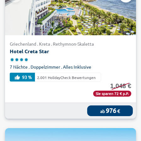
Griechenland . Kreta . Rethymnon-Skaletta
Hotel Creta Star
7 Nächte . Doppelzimmer . Alles Inklusive
93 %
2.001 HolidayCheck Bewertungen
1.048 €
Sie sparen 72 € p.P.
976
€
ab