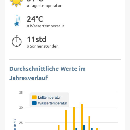
ø Tagestemperatur
24°C
ø Wassertemperatur
11std
ø Sonnenstunden
Durchschnittliche Werte im
Jahresverlauf
35
Lufttemperatur
Wassertemperatur
30
25