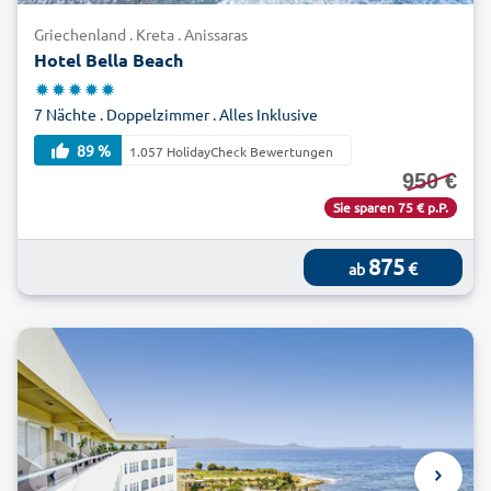
Griechenland . Kreta . Anissaras
Hotel Bella Beach
7 Nächte . Doppelzimmer . Alles Inklusive
89 %
1.057 HolidayCheck Bewertungen
950 €
Sie sparen 75 € p.P.
875
€
ab