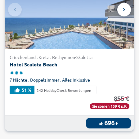
Griechenland . Kreta . Rethymnon-Skaletta
Hotel Scaleta Beach
7 Nächte . Doppelzimmer . Alles Inklusive
51 %
242 HolidayCheck Bewertungen
855 €
Sie sparen 159 € p.P.
696
€
ab