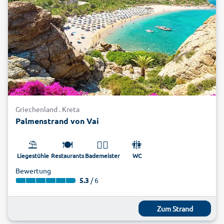
Griechenland . Kreta
Palmenstrand von Vai
⛱️
🍽️
🏊‍♂️
🚻
Liegestühle
Restaurants
Bademeister
WC
Bewertung
5.3
/ 6
Zum Strand