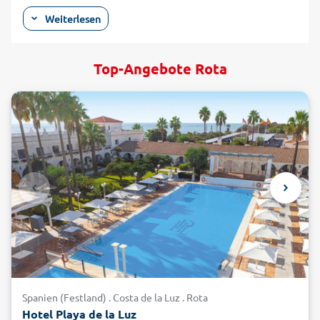
und Umgebung locken Erholungsuchende und Badeurlauber.
Weiterlesen
Der kilometerlange, feinsandige und gepflegte Strand "La
Costilla" wurde zum schönsten Strand Spaniens gekürt.
Spazieren Sie in Ihrem Badeurlaub entlang der
Top-Angebote Rota
palmengesäumten Strandpromenade und kehren Sie hier in
eine gemütliche Tapas-Bar ein. Am Strand laden die
sogenannten Chiringuitos auf ein Eis oder gekühltes Getränk
ein. Von Hotels in Rota gelangen Sie auch zu den
ursprünglichen Naturstränden, die mit Dünen und Kiefern
aufwarten. Wer sich in Rota für Hotels in der Altstadt
entscheidet, kann bei einem Stadtbummel die maurische
Festung "Castillo de Luna", die katholische Kirche "Nuestra
Señora de la O" und den Leuchtturm besichtigen. Buchen Sie
mit alltours Ihren Spanien-Urlaub in einem der Rota Hotels
zum Top-Preis und freuen Sie sich auf eine sehenswerte
Region!
In Rota vom Hotel aus auf die Straße
Spanien (Festland) . Costa de la Luz . Rota
der Weißen Dörfer
Hotel Playa de la Luz