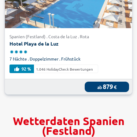
Spanien (Festland) . Costa de la Luz . Rota
Hotel Playa de la Luz
7 Nächte . Doppelzimmer . Frühstück
92 %
1.046 HolidayCheck Bewertungen
879
€
ab
Wetterdaten Spanien
(Festland)