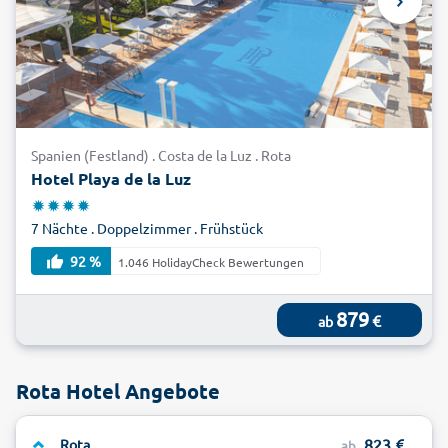
Spanien (Festland) . Costa de la Luz . Rota
Hotel Playa de la Luz
7 Nächte . Doppelzimmer . Frühstück
92 %
1.046 HolidayCheck Bewertungen
879
€
ab
Rota Hotel Angebote
823
Rota
ab