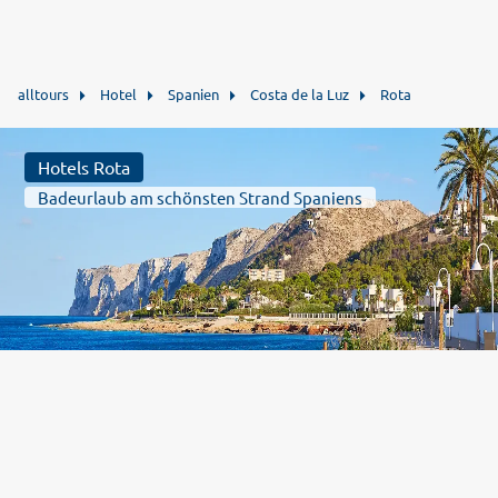
alltours
Hotel
Spanien
Costa de la Luz
Rota
Hotels Rota
Badeurlaub am schönsten Strand Spaniens